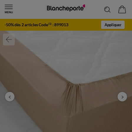
-50% dès 2 articles Code
:
899013
(1)
Appliquer