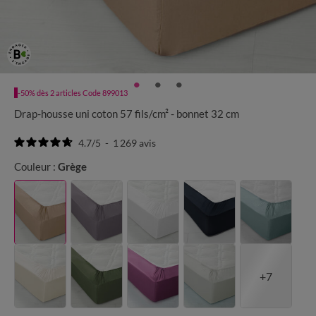
-50% dès 2 articles Code 899013
Drap-housse uni coton 57 fils/cm² - bonnet 32 cm
4.7
/
5
-
1 269
avis
Couleur :
Grège
+7