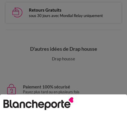
Retours Gratuits
sous 30 jours avec Mondial Relay uniquement
D'autres idées de Drap housse
Drap housse
Paiement 100% sécurisé
Payez plus tard ou en plusieurs fois
Livraison express
domicile, relais, consignes automatiques
Retours gratuits