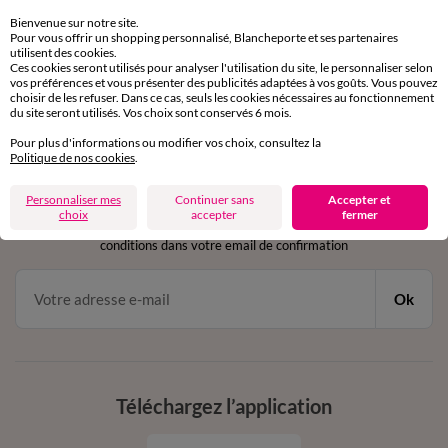
sous 30 jours avec Mondial Relay uniquement
Bienvenue sur notre site.
Pour vous offrir un shopping personnalisé, Blancheporte et ses partenaires
utilisent des cookies.
Service clients
Ces cookies seront utilisés pour analyser l'utilisation du site, le personnaliser selon
par chat et par téléphone
vos préférences et vous présenter des publicités adaptées à vos goûts. Vous pouvez
de 8h00 à 20h00 du lundi au samedi
choisir de les refuser. Dans ce cas, seuls les cookies nécessaires au fonctionnement
du site seront utilisés. Vos choix sont conservés 6 mois.
Pour plus d'informations ou modifier vos choix, consultez la
Politique de nos cookies
.
11€ Offerts
en vous inscrivant à la newsletter
Personnaliser mes
Continuer sans
Accepter et
choix
accepter
fermer
dès 20€ d’achat
conditions dans votre email de confirmation
Ok
Téléchargez l’application