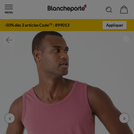
-50% dès 2 articles Code
:
899013
(1)
Appliquer