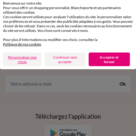
Bienvenue sur notre site.
Pour vous offrir un shopping personnalisé, Blancheporte et ses partenaires
Service clients
utilisent des cookies.
Ces cookies seront utilisés pour analyser l'utilisation du site, le personnaliser selon
par chat et par téléphone
vos préférences et vous présenter des publicités adaptées à vos goûts. Vous pouvez
de 8h00 à 20h00 du lundi au samedi
choisir de les refuser. Dans ce cas, seuls les cookies nécessaires au fonctionnement
du site seront utilisés. Vos choix sont conservés 6 mois.
Pour plus d'informations ou modifier vos choix, consultez la
11€ Offerts
Politique de nos cookies
.
en vous inscrivant à la newsletter
Personnaliser mes
Continuer sans
Accepter et
choix
accepter
fermer
dès 20€ d’achat
conditions dans votre email de confirmation
Ok
Téléchargez l’application