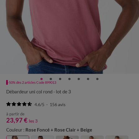
-50% dès 2 articles Code 899013
Débardeur uni col rond - lot de 3
4.6
/
5
-
156
avis
à partir de
23,97 €
les 3
Couleur :
Rose Foncé + Rose Clair + Beige