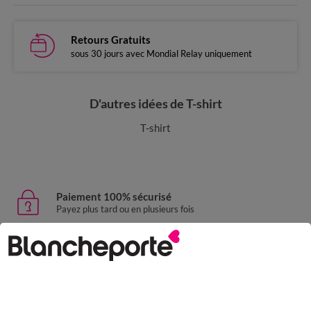
Retours Gratuits
sous 30 jours avec Mondial Relay uniquement
D'autres idées de T-shirt
T-shirt
Paiement 100% sécurisé
Payez plus tard ou en plusieurs fois
Livraison express
domicile, relais, consignes automatiques
Retours gratuits
sous 30 jours avec Mondial Relay uniquement