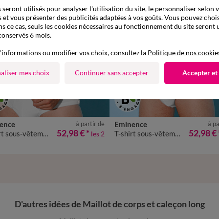
seront utilisés pour analyser l'utilisation du site, le personnaliser selon 
 et vous présenter des publicités adaptées à vos goûts. Vous pouvez chois
ns ce cas, seuls les cookies nécessaires au fonctionnement du site seront u
conservés 6 mois.
'informations ou modifier vos choix, consultez la
Politique de nos cookie
aliser mes choix
Continuer sans accepter
Accepter et
ence
à partir de
Eminence
à pa
M
L
XL
XXL
3XL
4XL
M
L
XL
XXL
3XL
4XL
52,98 €
*
52,98 €
T-shirt sous-vêtement homme ras de cou - lot de 2
T-shirt sous-vêtement homme col V - lot de 2
les 2
D'autres idées de Maillot de corps et caleçon long