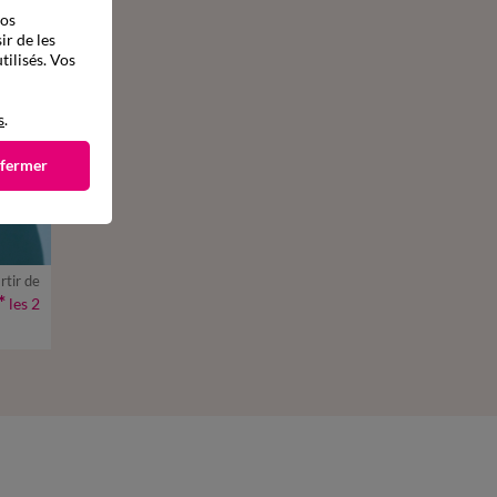
vos
ir de les
tilisés. Vos
s
.
 fermer
rtir de
*
les 2