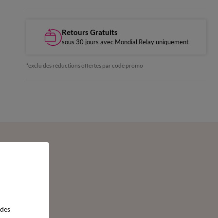
Retours Gratuits
sous 30 jours avec Mondial Relay uniquement
*exclu des réductions offertes par code promo
 des