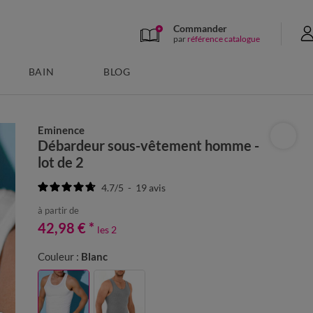
Commander
par
référence catalogue
BAIN
BLOG
Eminence
Débardeur sous-vêtement homme -
lot de 2
4.7
/
5
-
19
avis
à partir de
42,98 €
*
les 2
Couleur :
Blanc