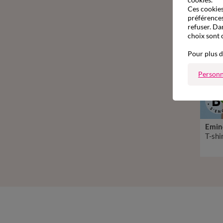
Ces cookies 
préférences
refuser. Da
choix sont 
Pour plus d
Personn
Emin