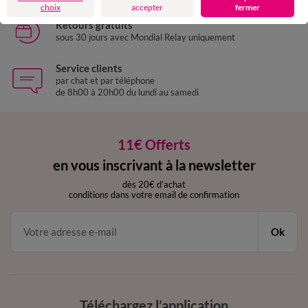
choix
accepter
fermer
Retours gratuits
sous 30 jours avec Mondial Relay uniquement
Service clients
par chat et par téléphone
de 8h00 à 20h00 du lundi au samedi
11€ Offerts
en vous inscrivant à la newsletter
dès 20€ d’achat
conditions dans votre email de confirmation
Ok
Téléchargez l’application