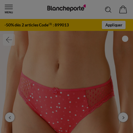
-50% dès 2 articles Code
:
899013
(1)
Appliquer