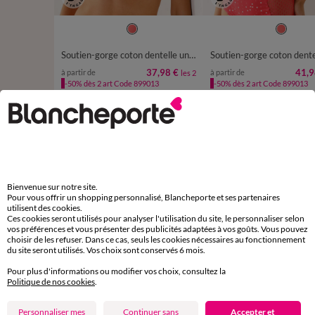
Soutien-gorge coton dentelle uni et imprimé pois Tropea sans armatures - lot de 2
37,98 €
41,9
à partir de
à partir de
les 2
-50% dès 2 art Code 899013
-50% dès 2 art Code 899013
D'autres idées de Culotte midi
Culotte midi
Lot de culottes
Bienvenue sur notre site.
Pour vous offrir un shopping personnalisé, Blancheporte et ses partenaires
utilisent des cookies.
Ces cookies seront utilisés pour analyser l'utilisation du site, le personnaliser selon
vos préférences et vous présenter des publicités adaptées à vos goûts. Vous pouvez
choisir de les refuser. Dans ce cas, seuls les cookies nécessaires au fonctionnement
Paiement 100% sécurisé
du site seront utilisés. Vos choix sont conservés 6 mois.
Payez plus tard ou en plusieurs fois
Pour plus d'informations ou modifier vos choix, consultez la
Politique de nos cookies
.
Livraison express
domicile, relais, consignes automatiques
Personnaliser mes
Continuer sans
Accepter et