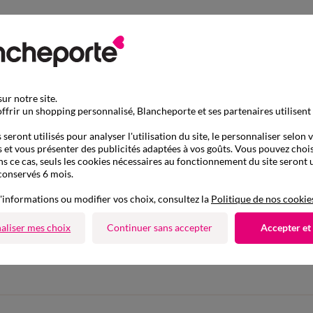
ur notre site.
ffrir un shopping personnalisé, Blancheporte et ses partenaires utilisent
seront utilisés pour analyser l'utilisation du site, le personnaliser selon 
 et vous présenter des publicités adaptées à vos goûts. Vous pouvez chois
ns ce cas, seuls les cookies nécessaires au fonctionnement du site seront u
conservés 6 mois.
'informations ou modifier vos choix, consultez la
Politique de nos cookie
D'autres idées de Shorty
aliser mes choix
Continuer sans accepter
Accepter et
Shorty
Lot de culottes