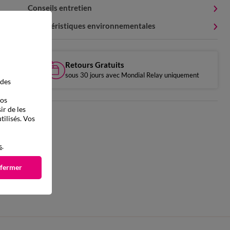
Conseils entretien
Caractéristiques environnementales
Retours Gratuits
sous 30 jours avec Mondial Relay uniquement
 des
vos
ir de les
tilisés. Vos
s
.
 fermer