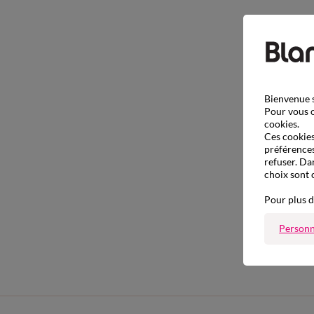
Bienvenue s
Pour vous o
cookies.
Ces cookies 
préférences
refuser. Da
choix sont 
Pour plus d
Personn