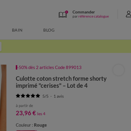
Commander
par
référence catalogue
BAIN
BLOG
-50% dès 2 articles Code 899013
Culotte coton stretch forme shorty
imprimé "cerises" – Lot de 4
5
/
5
-
1
avis
à partir de
23,96 €
les 4
Couleur :
Rouge