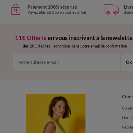
Paiement 100% sécurisé
Livr
Payez plus tard ou en plusieurs fois
domic
11€ Offerts
en vous inscrivant à la newslette
dès 20€ d’achat
-
conditions dans votre email de confirmation
Ok
Com
Comma
Livrai
Retour