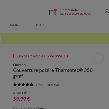
Commander
par
référence catalogue
BAIN
BLOG
-50% dès 2 articles Code 899013
Ourson
Couverture polaire Thermotec® 350
g/m²
4.7
/
5
-
109
avis
à partir de
59,99 €
Couleur :
Gris Clair