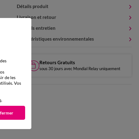
Détails produit
Livraison et retour
Conseils entretien
Caractéristiques environnementales
 des
Retours Gratuits
sous 30 jours avec Mondial Relay uniquement
vos
ir de les
tilisés. Vos
s
.
 fermer