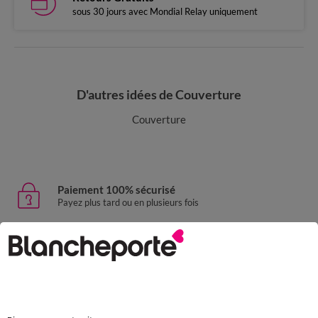
sous 30 jours avec Mondial Relay uniquement
D'autres idées de Couverture
Couverture
Paiement 100% sécurisé
Payez plus tard ou en plusieurs fois
Livraison express
domicile, relais, consignes automatiques
Retours gratuits
sous 30 jours avec Mondial Relay uniquement