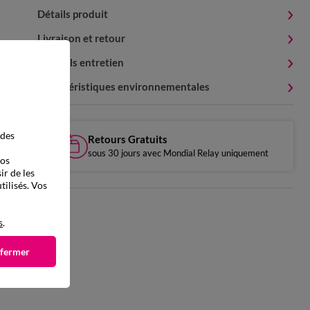
Détails produit
Livraison et retour
Conseils entretien
Caractéristiques environnementales
 des
Retours Gratuits
sous 30 jours avec Mondial Relay uniquement
vos
ir de les
tilisés. Vos
s
.
 fermer