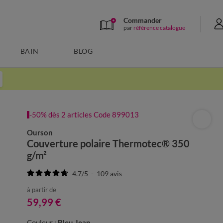
Commander
par
référence catalogue
BAIN
BLOG
-50% dès 2 articles Code 899013
Ourson
Couverture polaire Thermotec® 350
g/m²
4.7
/
5
-
109
avis
à partir de
59,99 €
Couleur :
Bleu Jean