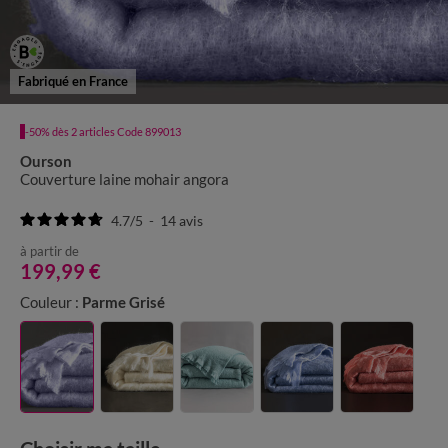
Fabriqué en France
-50% dès 2 articles Code 899013
Ourson
Couverture laine mohair angora
4.7
/
5
-
14
avis
à partir de
199,99 €
Couleur :
Parme Grisé