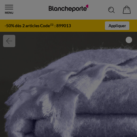
-50% dès 2 articles Code
:
899013
(1)
Appliquer