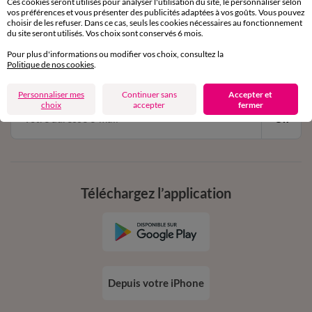
Ces cookies seront utilisés pour analyser l'utilisation du site, le personnaliser selon
vos préférences et vous présenter des publicités adaptées à vos goûts. Vous pouvez
choisir de les refuser. Dans ce cas, seuls les cookies nécessaires au fonctionnement
11€ Offerts
du site seront utilisés. Vos choix sont conservés 6 mois.
en vous inscrivant à la newsletter
Pour plus d'informations ou modifier vos choix, consultez la
Politique de nos cookies
.
dès 20€ d’achat
conditions dans votre email de confirmation
Personnaliser mes
Continuer sans
Accepter et
choix
accepter
fermer
Ok
Téléchargez l’application
Depuis votre iPhone