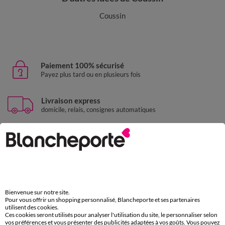
Coussin
Paiement 100% sécurisé
Payez plus tard ou en plusieurs fois
Livraison express
domicile, relais, consignes automatiques
Retours gratuits
sous 30 jours avec Mondial Relay uniquement
Service clients
par chat et par téléphone
de 8h00 à 20h00 du lundi au samedi
Bienvenue sur notre site.
Pour vous offrir un shopping personnalisé, Blancheporte et ses partenaires
utilisent des cookies.
Ces cookies seront utilisés pour analyser l'utilisation du site, le personnaliser selon
11€ Offerts
vos préférences et vous présenter des publicités adaptées à vos goûts. Vous pouvez