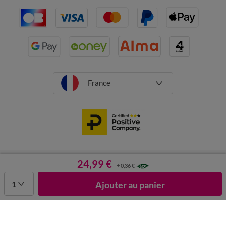
France
CGV
Mentions légales
Données personnelles
Cookies
24,99 €
+ 0,36 €
Désabonnement newsletter
1
Ajouter au panier