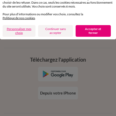
choisir de les refuser. Dans ce cas, seuls les cookies nécessaires au fonctionnement
en vous inscrivant à la newsletter
du site seront utilisés. Vos choix sont conservés 6 mois.
dès 20€ d’achat
Pour plus d'informations ou modifier vos choix, consultez la
conditions dans votre email de confirmation
Politique de nos cookies
.
Personnaliser mes
Continuer sans
Accepter et
Ok
choix
accepter
fermer
Téléchargez l’application
Depuis votre iPhone