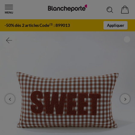
-50% dès 2 articles Code
:
899013
(1)
Appliquer