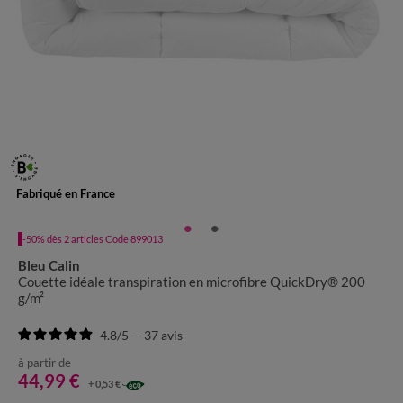
Fabriqué en France
-50% dès 2 articles Code 899013
Bleu Calin
Couette idéale transpiration en microfibre QuickDry® 200
g/m²
4.8
/
5
-
37
avis
à partir de
44,99 €
+ 0,53 €