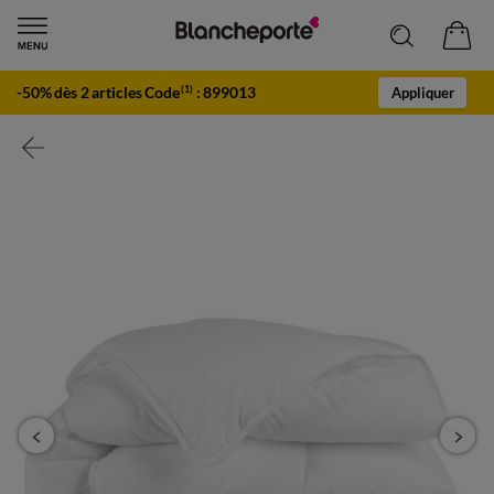
-50% dès 2 articles Code
:
899013
(1)
Appliquer