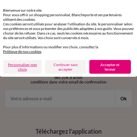
Retours gratuits
Bienvenue sur notre site.
sous 30 jours avec Mondial Relay uniquement
Pour vous offrir un shopping personnalisé, Blancheporte et ses partenaires
utilisent des cookies.
Ces cookies seront utilisés pour analyser l'utilisation du site, le personnaliser selon
Service clients
vos préférences et vous présenter des publicités adaptées à vos goûts. Vous pouvez
par chat et par téléphone
choisir de les refuser. Dans ce cas, seuls les cookies nécessaires au fonctionnement
de 8h00 à 20h00 du lundi au samedi
du site seront utilisés. Vos choix sont conservés 6 mois.
Pour plus d'informations ou modifier vos choix, consultez la
Politique de nos cookies
.
11€ Offerts
Personnaliser mes
Continuer sans
Accepter et
en vous inscrivant à la newsletter
choix
accepter
fermer
dès 20€ d’achat
conditions dans votre email de confirmation
Ok
Téléchargez l’application