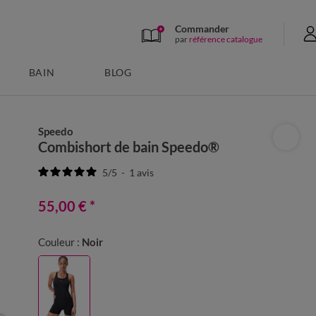
Commander
par
référence catalogue
BAIN
BLOG
Speedo
Combishort de bain Speedo®
5
/
5
-
1
avis
55,00 €
*
Couleur :
Noir