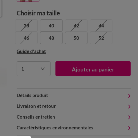
Choisir ma taille
38
40
42
44
46
48
50
52
Guide d'achat
1
Ajouter au panier
Détails produit
Livraison et retour
Conseils entretien
Caractéristiques environnementales