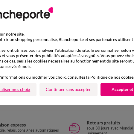
ur notre site.
ffrir un shopping personnalisé, Blancheporte et ses partenaires utilisent
seront utilisés pour analyser l'utilisation du site, le personnaliser selon 
 et vous présenter des publicités adaptées à vos goûts. Vous pouvez chois
ns ce cas, seuls les cookies nécessaires au fonctionnement du site seront u
conservés 6 mois.
'informations ou modifier vos choix, consultez la
Politique de nos cookie
D'autres idées de Maillot de bain 1 pièce
aliser mes choix
Continuer sans accepter
Accepter et
 bain 1 pièce
Maillot de bain piscine
Maillot de 
Retours gratuits
aison express
sous 30 jours avec Mondial
ile, relais, consignes automatiques
uniquement