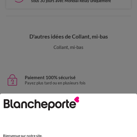
sous 30 jours avec Mondial Relay uniquement
D'autres idées de Collant, mi-bas
Collant, mi-bas
Paiement 100% sécurisé
Payez plus tard ou en plusieurs fois
Livraison express
domicile, relais, consignes automatiques
Retours gratuits
sous 30 jours avec Mondial Relay uniquement
Bienvenue sur notre site.