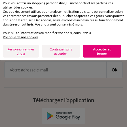
Service clients
Pour vous offrir un shopping personnalisé, Blancheporte et ses partenaires
utilisent des cookies.
par chat et par téléphone
Ces cookies seront utilisés pour analyser l'utilisation du site, le personnaliser selon
de 8h00 à 20h00 du lundi au samedi
vos préférences et vous présenter des publicités adaptées à vos goûts. Vous pouvez
choisir de les refuser. Dans ce cas, seuls les cookies nécessaires au fonctionnement
du site seront utilisés. Vos choix sont conservés 6 mois.
11€ Offerts
Pour plus d'informations ou modifier vos choix, consultez la
Politique de nos cookies
.
en vous inscrivant à la newsletter
Personnaliser mes
Continuer sans
Accepter et
dès 20€ d’achat
choix
accepter
fermer
conditions dans votre email de confirmation
Ok
Téléchargez l’application