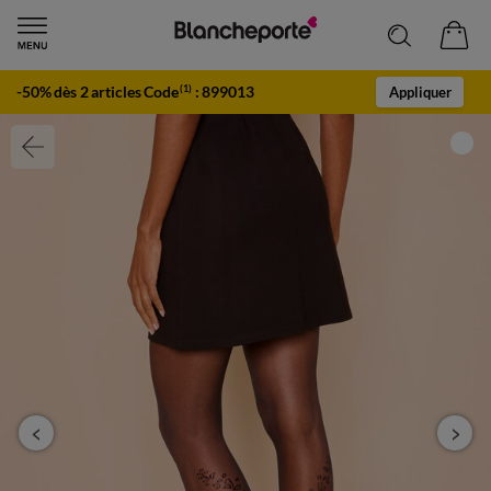
-50% dès 2 articles Code
:
899013
(1)
Appliquer