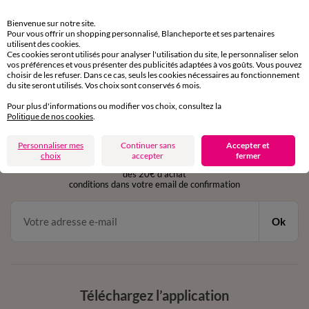
Retours gratuits
Bienvenue sur notre site.
sous 30 jours avec Mondial Relay uniquement
Pour vous offrir un shopping personnalisé, Blancheporte et ses partenaires
utilisent des cookies.
Ces cookies seront utilisés pour analyser l'utilisation du site, le personnaliser selon
Service clients
vos préférences et vous présenter des publicités adaptées à vos goûts. Vous pouvez
par chat et par téléphone
choisir de les refuser. Dans ce cas, seuls les cookies nécessaires au fonctionnement
de 8h00 à 20h00 du lundi au samedi
du site seront utilisés. Vos choix sont conservés 6 mois.
Pour plus d'informations ou modifier vos choix, consultez la
Politique de nos cookies
.
11€ Offerts
Personnaliser mes
Continuer sans
Accepter et
en vous inscrivant à la newsletter
choix
accepter
fermer
dès 20€ d’achat
conditions dans votre email de confirmation
Ok
Téléchargez l’application