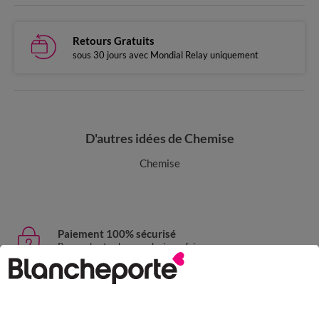
Retours Gratuits
sous 30 jours avec Mondial Relay uniquement
D'autres idées de Chemise
Chemise
Paiement 100% sécurisé
Payez plus tard ou en plusieurs fois
Livraison express
domicile, relais, consignes automatiques