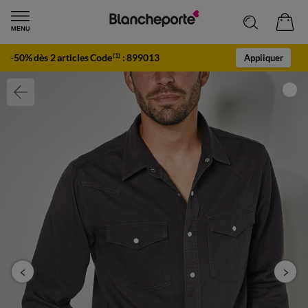
-50% dès 2 articles Code
:
899013
(1)
Appliquer