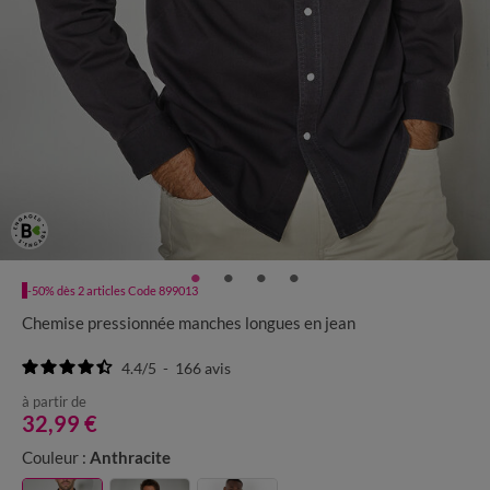
-50% dès 2 articles Code 899013
Chemise pressionnée manches longues en jean
4.4
/
5
-
166
avis
à partir de
32,99 €
Couleur :
Anthracite