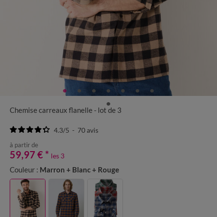
Chemise carreaux flanelle - lot de 3
4.3
/
5
-
70
avis
à partir de
59,97 €
*
les 3
Couleur :
Marron + Blanc + Rouge