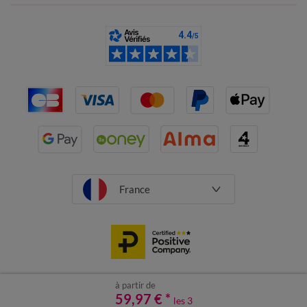
France
à partir de
CGV
Mentions légales
59,97 €
Données personnelles
*
Cookies
les 3