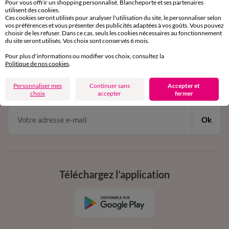
Pour vous offrir un shopping personnalisé, Blancheporte et ses partenaires
par chat et par téléphone
utilisent des cookies.
de 8h00 à 20h00 du lundi au samedi
Ces cookies seront utilisés pour analyser l'utilisation du site, le personnaliser selon
vos préférences et vous présenter des publicités adaptées à vos goûts. Vous pouvez
choisir de les refuser. Dans ce cas, seuls les cookies nécessaires au fonctionnement
du site seront utilisés. Vos choix sont conservés 6 mois.
11€ Offerts
Pour plus d'informations ou modifier vos choix, consultez la
Politique de nos cookies
.
en vous inscrivant à la newsletter
dès 20€ d’achat
Personnaliser mes
Continuer sans
Accepter et
conditions dans votre email de confirmation
choix
accepter
fermer
Ok
Téléchargez l’application