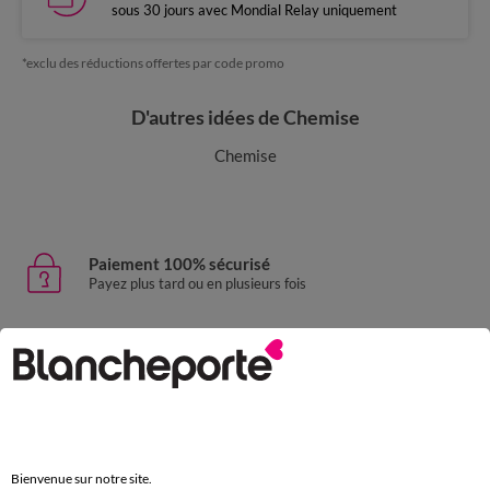
sous 30 jours avec Mondial Relay uniquement
*exclu des réductions offertes par code promo
D'autres idées de Chemise
Chemise
Paiement 100% sécurisé
Payez plus tard ou en plusieurs fois
Livraison express
domicile, relais, consignes automatiques
Retours gratuits
sous 30 jours avec Mondial Relay uniquement
Bienvenue sur notre site.
Service clients