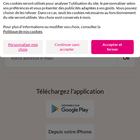
Ces cookies seront utilisés pour analyser l'utilisation du site, le personnaliser selon
vos préférences et vous présenter des publicités adaptées à vos goûts. Vous pouvez
choisir de les refuser. Dans ce cas, seuls les cookies nécessaires au fonctionnement
11€ Offerts
du site seront utilisés. Vos choix sont conservés 6 mois.
en vous inscrivant à la newsletter
Pour plus d'informations ou modifier vos choix, consultez la
Politique de nos cookies
.
dès 20€ d’achat
conditions dans votre email de confirmation
Personnaliser mes
Continuer sans
Accepter et
choix
accepter
fermer
Ok
Téléchargez l’application
Depuis votre iPhone