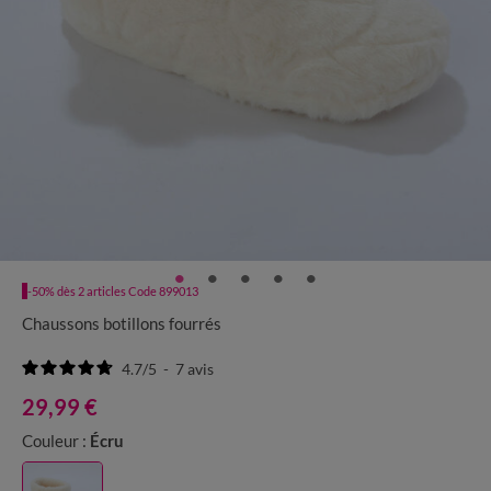
-50% dès 2 articles Code 899013
Chaussons botillons fourrés
4.7
/
5
-
7
avis
29,99 €
Couleur :
Écru