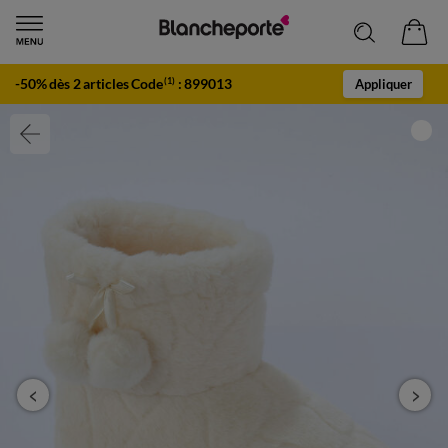
-50% dès 2 articles Code
:
899013
(1)
Appliquer