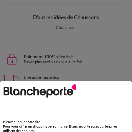
D'autres idées de Chaussons
Chaussons
Paiement 100% sécurisé
Payez plus tard ou en plusieurs fois
Livraison express
domicile, relais, consignes automatiques
Retours gratuits
sous 30 jours avec Mondial Relay uniquement
Service clients
par chat et par téléphone
Bienvenue sur notre site.
Pour vous offrir un shopping personnalisé, Blancheporte et ses partenaires
de 8h00 à 20h00 du lundi au samedi
utilisent des cookies.