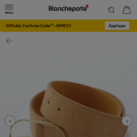
-50% dès 2 articles Code
:
899013
(1)
Appliquer