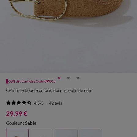
-50% dès 2 articles Code 899013
Ceinture boucle coloris doré, croûte de cuir
4.5
/
5
-
42
avis
29,99 €
Couleur :
Sable