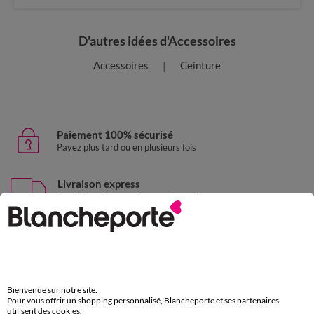
D'autres idées d'Accessoires
Accessoires
Ceinture
Paiement 100% sécurisé
Payez plus tard ou en plusieurs fois
Livraison express
domicile, relais, consignes automatiques
Retours gratuits
sous 30 jours avec Mondial Relay uniquement
Service clients
par chat et par téléphone
Bienvenue sur notre site.
Pour vous offrir un shopping personnalisé, Blancheporte et ses partenaires
de 8h00 à 20h00 du lundi au samedi
utilisent des cookies.