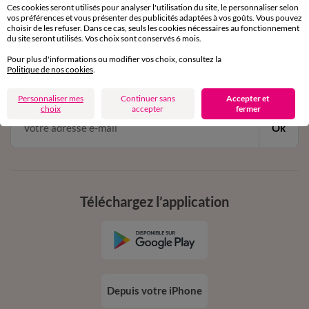
Ces cookies seront utilisés pour analyser l'utilisation du site, le personnaliser selon
vos préférences et vous présenter des publicités adaptées à vos goûts. Vous pouvez
choisir de les refuser. Dans ce cas, seuls les cookies nécessaires au fonctionnement
11€ Offerts
du site seront utilisés. Vos choix sont conservés 6 mois.
en vous inscrivant à la newsletter
Pour plus d'informations ou modifier vos choix, consultez la
Politique de nos cookies
.
dès 20€ d’achat
conditions dans votre email de confirmation
Personnaliser mes
Continuer sans
Accepter et
choix
accepter
fermer
Ok
Téléchargez l’application
Depuis votre iPhone