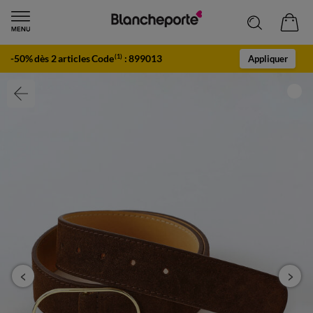
-50% dès 2 articles Code
:
899013
(1)
Appliquer