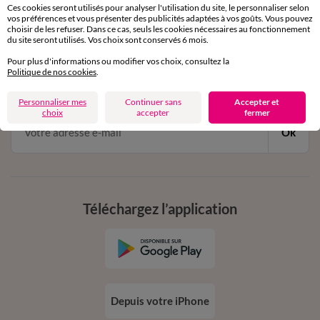
Ces cookies seront utilisés pour analyser l'utilisation du site, le personnaliser selon
vos préférences et vous présenter des publicités adaptées à vos goûts. Vous pouvez
choisir de les refuser. Dans ce cas, seuls les cookies nécessaires au fonctionnement
11€ Offerts
du site seront utilisés. Vos choix sont conservés 6 mois.
en vous inscrivant à la newsletter
Pour plus d'informations ou modifier vos choix, consultez la
Politique de nos cookies
.
dès 20€ d’achat
conditions dans votre email de confirmation
Personnaliser mes
Continuer sans
Accepter et
choix
accepter
fermer
Ok
Téléchargez l’application
Depuis votre iPhone