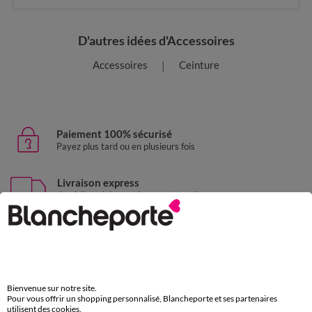
D'autres idées d'Accessoires
Accessoires
Ceinture
Paiement 100% sécurisé
Payez plus tard ou en plusieurs fois
Livraison express
domicile, relais, consignes automatiques
Retours gratuits
sous 30 jours avec Mondial Relay uniquement
Service clients
par chat et par téléphone
Bienvenue sur notre site.
Pour vous offrir un shopping personnalisé, Blancheporte et ses partenaires
de 8h00 à 20h00 du lundi au samedi
utilisent des cookies.