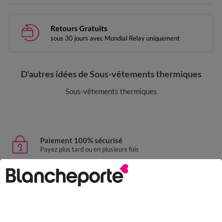
Retours Gratuits
sous 30 jours avec Mondial Relay uniquement
D'autres idées de Sous-vêtements thermiques
Sous-vêtements thermiques
Paiement 100% sécurisé
Payez plus tard ou en plusieurs fois
Livraison express
domicile, relais, consignes automatiques
Retours gratuits
sous 30 jours avec Mondial Relay uniquement