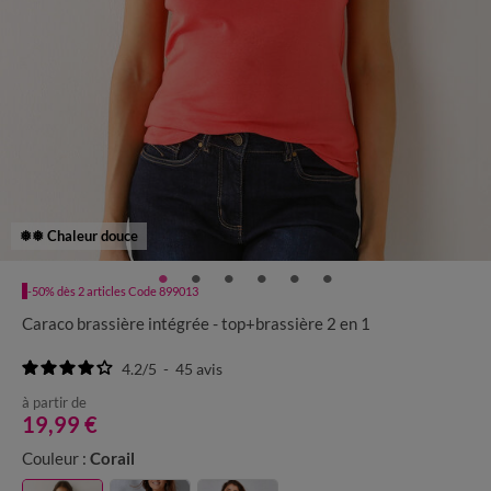
❅❅ Chaleur douce
-50% dès 2 articles Code 899013
Caraco brassière intégrée - top+brassière 2 en 1
4.2
/
5
-
45
avis
à partir de
19,99 €
Couleur :
Corail