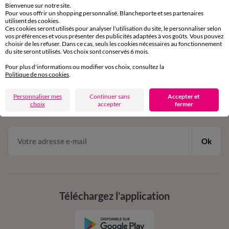
Bienvenue sur notre site.
Pour vous offrir un shopping personnalisé, Blancheporte et ses partenaires
Service clients
utilisent des cookies.
Ces cookies seront utilisés pour analyser l'utilisation du site, le personnaliser selon
par chat et par téléphone
vos préférences et vous présenter des publicités adaptées à vos goûts. Vous pouvez
de 8h00 à 20h00 du lundi au samedi
choisir de les refuser. Dans ce cas, seuls les cookies nécessaires au fonctionnement
du site seront utilisés. Vos choix sont conservés 6 mois.
Pour plus d'informations ou modifier vos choix, consultez la
11€ Offerts
Politique de nos cookies
.
en vous inscrivant à la newsletter
Personnaliser mes
Continuer sans
Accepter et
choix
accepter
fermer
dès 20€ d’achat
conditions dans votre email de confirmation
Ok
Téléchargez l’application