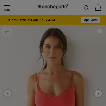
-50% dès 2 articles Code
:
899013
(1)
Appliquer