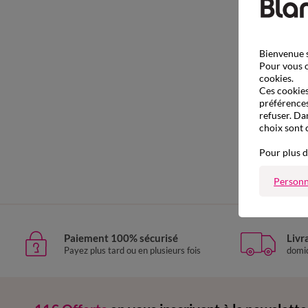
Bienvenue s
Pour vous o
cookies.
Ces cookies 
préférences
refuser. Da
choix sont 
Pour plus d
Personn
Paiement 100% sécurisé
Livr
Payez plus tard ou en plusieurs fois
domic