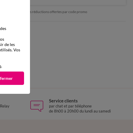
*exclu des réductions offertes par code promo
 des
vos
ir de les
tilisés. Vos
s
.
 fermer
Service clients
 Relay
par chat et par téléphone
de 8h00 à 20h00 du lundi au samedi