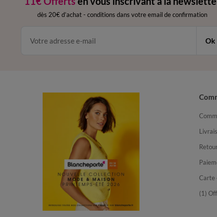
11€ Offerts
en vous inscrivant à la newslette
dès 20€ d’achat
-
conditions dans votre email de confirmation
Ok
Com
Comma
Livrai
Retour
Paiem
Carte 
(1) Of