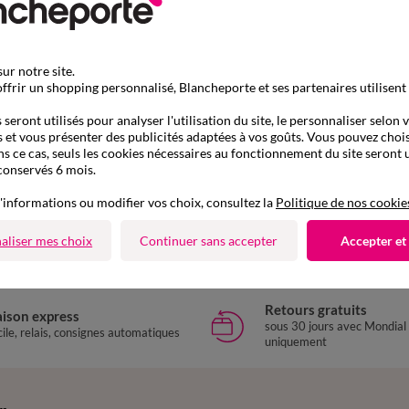
ur notre site.
ffrir un shopping personnalisé, Blancheporte et ses partenaires utilisent
seront utilisés pour analyser l'utilisation du site, le personnaliser selon 
 et vous présenter des publicités adaptées à vos goûts. Vous pouvez chois
ns ce cas, seuls les cookies nécessaires au fonctionnement du site seront u
conservés 6 mois.
D'autres idées de Brassière
'informations ou modifier vos choix, consultez la
Politique de nos cookie
Brassière
aliser mes choix
Continuer sans accepter
Accepter et
Retours gratuits
aison express
sous 30 jours avec Mondial
ile, relais, consignes automatiques
uniquement