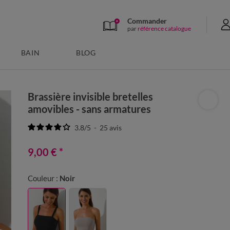
Commander
par
référence catalogue
BAIN
BLOG
Brassière invisible bretelles
amovibles - sans armatures
3.8
/
5
-
25
avis
9,00 €
*
Couleur :
Noir