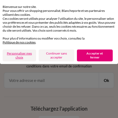
Retours gratuits
sous 30 jours avec Mondial Relay uniquement
Bienvenue sur notre site.
Pour vous offrir un shopping personnalisé, Blancheporte et ses partenaires
utilisent des cookies.
Service clients
Ces cookies seront utilisés pour analyser l'utilisation du site, le personnaliser selon
par chat et par téléphone
vos préférences et vous présenter des publicités adaptées à vos goûts. Vous pouvez
choisir de les refuser. Dans ce cas, seuls les cookies nécessaires au fonctionnement
de 8h00 à 20h00 du lundi au samedi
du site seront utilisés. Vos choix sont conservés 6 mois.
Pour plus d'informations ou modifier vos choix, consultez la
Politique de nos cookies
.
11€ Offerts
Personnaliser mes
Continuer sans
Accepter et
en vous inscrivant à la newsletter
choix
accepter
fermer
dès 20€ d’achat
conditions dans votre email de confirmation
Ok
Téléchargez l’application