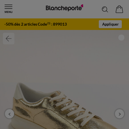
-50% dès 2 articles Code
:
899013
(1)
Appliquer