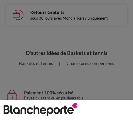
Retours Gratuits
sous 30 jours avec Mondial Relay uniquement
D'autres idées de Baskets et tennis
Baskets et tennis
Chaussures compensées
Paiement 100% sécurisé
Payez plus tard ou en plusieurs fois
Livraison express
domicile, relais, consignes automatiques