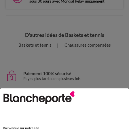
sous 30 jours avec Mondial Relay uniquement
D'autres idées de Baskets et tennis
Baskets et tennis
Chaussures compensées
Paiement 100% sécurisé
Payez plus tard ou en plusieurs fois
Livraison express
domicile, relais, consignes automatiques
Retours gratuits
sous 30 jours avec Mondial Relay uniquement
Bienvenue sur notre site.