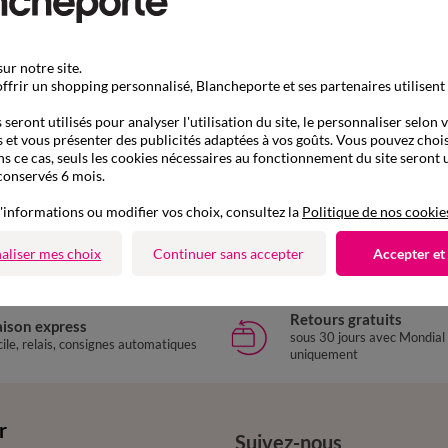
ur notre site.
ffrir un shopping personnalisé, Blancheporte et ses partenaires utilisent
seront utilisés pour analyser l'utilisation du site, le personnaliser selon 
 et vous présenter des publicités adaptées à vos goûts. Vous pouvez chois
ns ce cas, seuls les cookies nécessaires au fonctionnement du site seront u
conservés 6 mois.
D'autres idées de Baskets et tennis
'informations ou modifier vos choix, consultez la
Politique de nos cookie
Baskets et tennis
aliser mes choix
Continuer sans accepter
Accepter et
Retours gratuits
aison express
sous 30 jours avec Mondial
ile, relais, consignes automatiques
uniquement
r
Suivez-nous