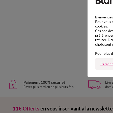
Bienvenue s
Pour vous o
cookies.
Ces cookies 
préférences
refuser. Da
choix sont 
Pour plus d
Personn
Paiement 100% sécurisé
Livr
Payez plus tard ou en plusieurs fois
domic
11€ Offerts
en vous inscrivant à la newslette