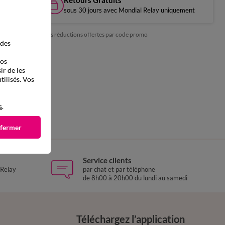
Retours Gratuits
sous 30 jours avec Mondial Relay uniquement
*exclu des réductions offertes par code promo
 des
vos
ir de les
tilisés. Vos
s
.
 fermer
Service clients
 Relay
par chat et par téléphone
de 8h00 à 20h00 du lundi au samedi
Téléchargez l’application