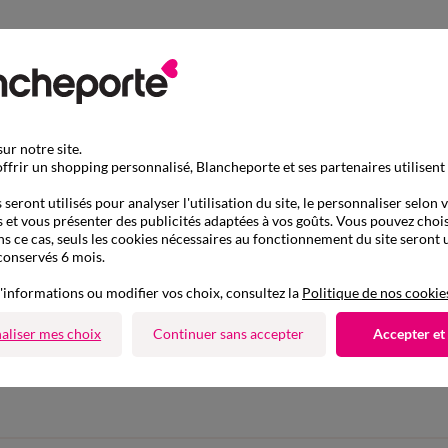
ur notre site.
ffrir un shopping personnalisé, Blancheporte et ses partenaires utilisent
seront utilisés pour analyser l'utilisation du site, le personnaliser selon 
 et vous présenter des publicités adaptées à vos goûts. Vous pouvez chois
ns ce cas, seuls les cookies nécessaires au fonctionnement du site seront u
conservés 6 mois.
'informations ou modifier vos choix, consultez la
Politique de nos cookie
aliser mes choix
Continuer sans accepter
Accepter et
D'autres idées de Ballerines
Ballerines