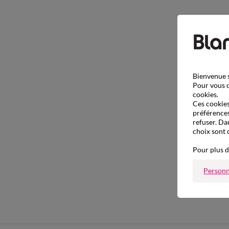
Bienvenue s
Pour vous o
cookies.
Ces cookies 
préférences
refuser. Da
choix sont 
Pour plus d
Personn