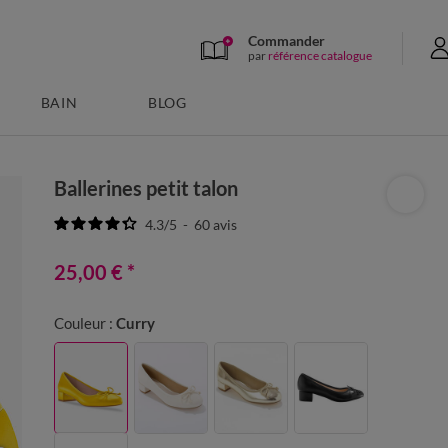
Commander
par
référence catalogue
BAIN
BLOG
Ballerines petit talon
4.3
/
5
-
60
avis
25,00 €
*
Couleur :
Curry