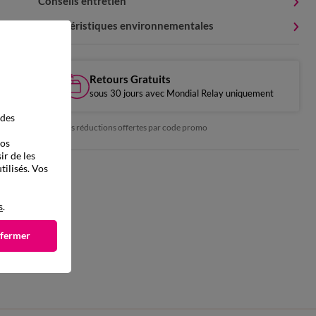
Conseils entretien
Caractéristiques environnementales
Retours Gratuits
sous 30 jours avec Mondial Relay uniquement
 des
*exclu des réductions offertes par code promo
vos
ir de les
tilisés. Vos
s
.
 fermer