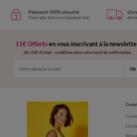
Paiement 100% sécurisé
Livr
Payez plus tard ou en plusieurs fois
domic
11€ Offerts
en vous inscrivant à la newslette
dès 20€ d’achat
-
conditions dans votre email de confirmation
Ok
Com
Comma
Livrai
Retour