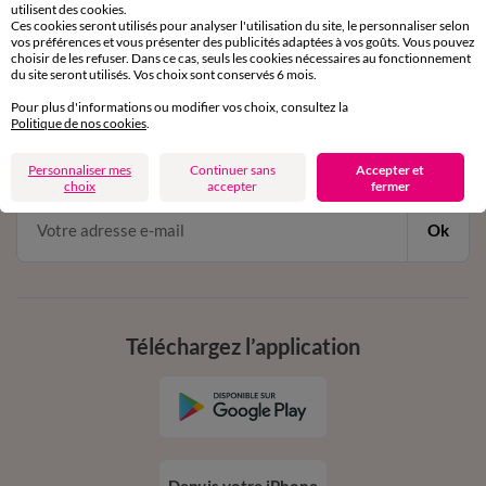
utilisent des cookies.
de 8h00 à 20h00 du lundi au samedi
Ces cookies seront utilisés pour analyser l'utilisation du site, le personnaliser selon
vos préférences et vous présenter des publicités adaptées à vos goûts. Vous pouvez
choisir de les refuser. Dans ce cas, seuls les cookies nécessaires au fonctionnement
du site seront utilisés. Vos choix sont conservés 6 mois.
11€ Offerts
Pour plus d'informations ou modifier vos choix, consultez la
en vous inscrivant à la newsletter
Politique de nos cookies
.
dès 20€ d’achat
Personnaliser mes
Continuer sans
Accepter et
conditions dans votre email de confirmation
choix
accepter
fermer
Ok
Téléchargez l’application