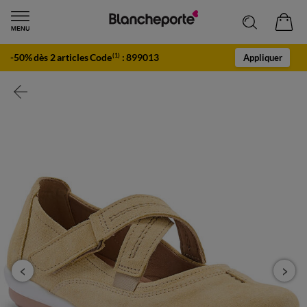
-50% dès 2 articles Code
:
899013
(1)
Appliquer