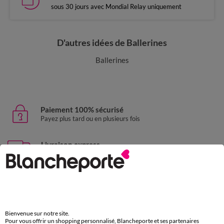
sous 30 jours avec Mondial Relay uniquement
D'autres idées de Ballerines
Ballerines
Paiement 100% sécurisé
Payez plus tard ou en plusieurs fois
Livraison express
domicile, relais, consignes automatiques
Retours gratuits
sous 30 jours avec Mondial Relay uniquement
Service clients
Bienvenue sur notre site.
par chat et par téléphone
Pour vous offrir un shopping personnalisé, Blancheporte et ses partenaires