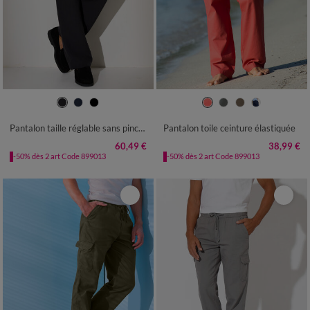
42
44
46
48
50
52
54
40/42
44/46
48/50
52/54
56
58
60
62
64
66
68
56/58
60/62
64/66
68/70
Pantalon taille réglable sans pince - polyester
Pantalon toile ceinture élastiquée
72/74
60,49 €
38,99 €
-50% dès 2 art Code 899013
-50% dès 2 art Code 899013