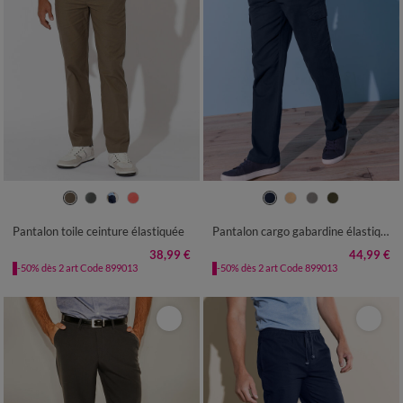
40/42
44/46
48/50
52/54
40/42
44/46
48/50
52/54
56/58
60/62
64/66
68/70
56/58
60/62
64/66
68/70
Pantalon toile ceinture élastiquée
Pantalon cargo gabardine élastiqué
72/74
72/74
76/78
38,99 €
44,99 €
-50% dès 2 art Code 899013
-50% dès 2 art Code 899013