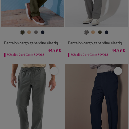
40/42
44/46
48/50
52/54
40/42
44/46
48/50
52/54
56/58
60/62
64/66
68/70
56/58
60/62
64/66
68/70
Pantalon cargo gabardine élastiqué
Pantalon cargo gabardine élastiqué
72/74
76/78
72/74
76/78
44,99 €
44,99 €
-50% dès 2 art Code 899013
-50% dès 2 art Code 899013