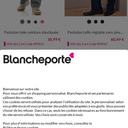
40/42
44/46
48/50
52/54
42
44
46
48
50
52
54
56/58
60/62
64/66
68/70
56
58
60
62
64
66
68
Pantalon toile ceinture élastiquée
Pantalon taille réglable sans pince - polyester
72/74
38,99 €
60,49 €
-50% dès 2 art Code 899013
-50% dès 2 art Code 899013
Bienvenue sur notre site.
Pour vous offrir un shopping personnalisé, Blancheporte et ses partenaires
utilisent des cookies.
Ces cookies seront utilisés pour analyser l'utilisation du site, le personnaliser selon
vos préférences et vous présenter des publicités adaptées à vos goûts. Vous pouvez
choisir de les refuser. Dans ce cas, seuls les cookies nécessaires au fonctionnement
du site seront utilisés. Vos choix sont conservés 6 mois.
Pour plus d'informations ou modifier vos choix, consultez la
Politique de nos cookies
.