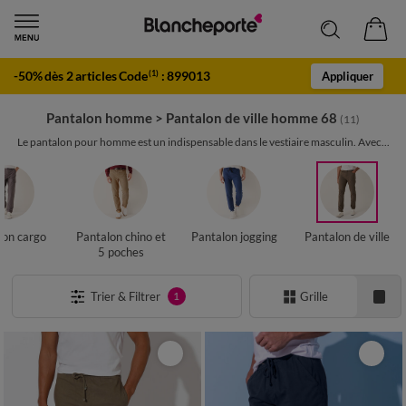
-50% dès 2 articles Code
:
899013
(1)
Appliquer
Pantalon homme
>
Pantalon de ville homme 68
(11)
Le pantalon pour homme est un indispensable dans le vestiaire masculin. Avec...
lon cargo
Pantalon chino et
Pantalon jogging
Pantalon de ville
5 poches
Trier & Filtrer
Grille
1