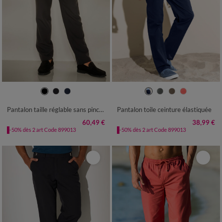
42
44
46
48
50
52
54
40/42
44/46
48/50
52/54
56
58
60
62
64
66
68
56/58
60/62
64/66
68/70
Pantalon taille réglable sans pince - polyester
Pantalon toile ceinture élastiquée
72/74
60,49 €
38,99 €
-50% dès 2 art Code 899013
-50% dès 2 art Code 899013