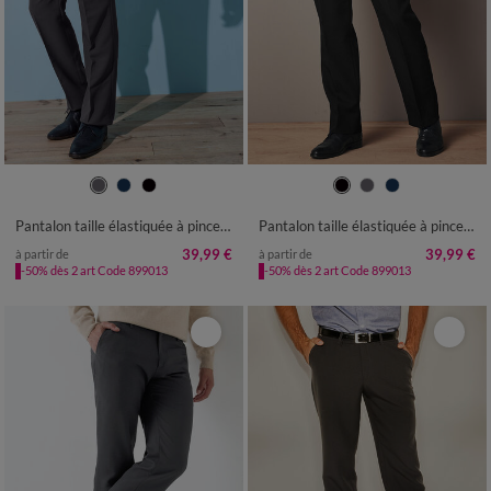
40
42
44
46
48
50
52
40
42
44
46
48
50
52
54
56
58
60
54
56
58
60
Pantalon taille élastiquée à pinces - polyester
Pantalon taille élastiquée à pinces - polyester
39,99 €
39,99 €
à partir de
à partir de
-50% dès 2 art Code 899013
-50% dès 2 art Code 899013