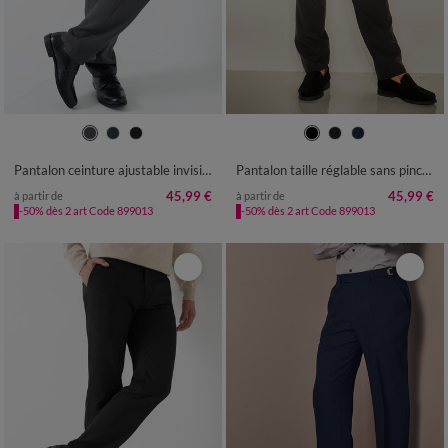
42
44
46
48
50
52
54
42
44
46
48
50
52
54
56
58
60
56
58
60
62
64
66
68
Pantalon ceinture ajustable invisible - polyester
Pantalon taille réglable sans pince - polyester
45,99 €
45,99 €
à partir de
à partir de
-50% dès 2 art Code 899013
-50% dès 2 art Code 899013