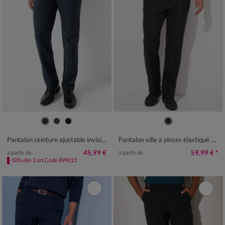
42
44
46
48
50
52
54
42
44
46
48
50
52
54
56
58
60
56
58
60
Pantalon ceinture ajustable invisible - polyester
Pantalon ville à pinces élastiqué côtés - polylaine
45,99 €
59,99 €
*
à partir de
à partir de
-50% dès 2 art Code 899013