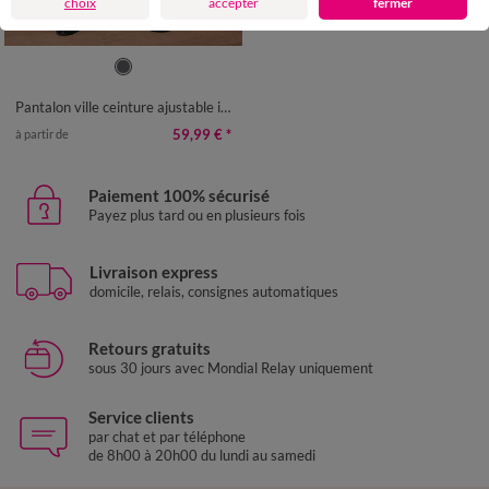
choix
accepter
fermer
42
44
46
48
50
52
54
56
58
60
Pantalon ville ceinture ajustable invisible - polylaine
59,99 €
*
à partir de
Paiement 100% sécurisé
Payez plus tard ou en plusieurs fois
Livraison express
domicile, relais, consignes automatiques
Retours gratuits
sous 30 jours avec Mondial Relay uniquement
Service clients
par chat et par téléphone
de 8h00 à 20h00 du lundi au samedi