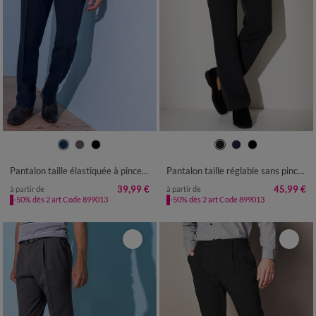
40
42
44
46
48
50
52
42
44
46
48
50
52
54
54
56
58
60
56
58
60
62
64
66
68
Pantalon taille élastiquée à pinces - polyester
Pantalon taille réglable sans pince - polyester
39,99 €
45,99 €
à partir de
à partir de
-50% dès 2 art Code 899013
-50% dès 2 art Code 899013