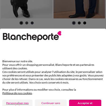
42
44
46
48
50
52
54
42
44
46
48
50
52
54
56
58
60
56
58
60
62
64
66
68
Pantalon ceinture ajustable invisible - polyester
Pantalon taille réglable sans pince - polyester
45,99 €
45,99 €
à partir de
à partir de
-50% dès 2 art Code 899013
-50% dès 2 art Code 899013
Bienvenue sur notre site.
Pour vous offrir un shopping personnalisé, Blancheporte et ses partenaires
utilisent des cookies.
Ces cookies seront utilisés pour analyser l'utilisation du site, le personnaliser selon
vos préférences et vous présenter des publicités adaptées à vos goûts. Vous pouvez
choisir de les refuser. Dans ce cas, seuls les cookies nécessaires au fonctionnement
du site seront utilisés. Vos choix sont conservés 6 mois.
Pour plus d'informations ou modifier vos choix, consultez la
Politique de nos cookies
.
Personnaliser mes
Continuer sans
Accepter et