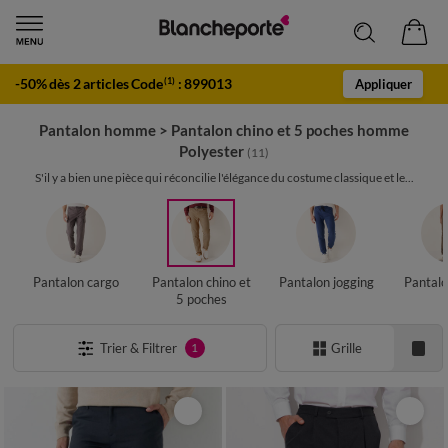
-50% dès 2 articles Code
:
899013
(1)
Appliquer
Pantalon homme
>
Pantalon chino et 5 poches homme
Polyester
(11)
S'il y a bien une pièce qui réconcilie l'élégance du costume classique et le...
Pantalon cargo
Pantalon chino et
Pantalon jogging
Pantalo
5 poches
Trier & Filtrer
Grille
1