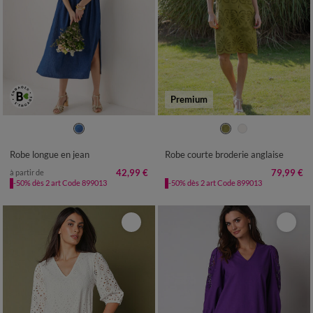
Premium
36
38
40
42
44
46
48
36
38
40
42
44
46
48
50
52
54
50
52
Robe longue en jean
Robe courte broderie anglaise
42,99 €
79,99 €
à partir de
-50% dès 2 art Code 899013
-50% dès 2 art Code 899013