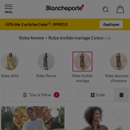
-50% dès 2 articles Code
:
899013
(1)
Appliquer
Robe femme
>
Robe invitée mariage Coton
(14)
Robe d'été
Robe fleurie
Robe invitée
Robe demoisel
mariage
d'honneur
Trier & Filtrer
Grille
1