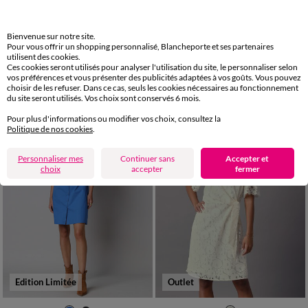
36
38
40
42
44
36
38
40
42
44
46
48
Bienvenue sur notre site.
50
52
54
Pour vous offrir un shopping personnalisé, Blancheporte et ses partenaires
Robe housse imprimée, coton biologique**
Robe chemise en coton-lin, manches retroussables
utilisent des cookies.
Ces cookies seront utilisés pour analyser l'utilisation du site, le personnaliser selon
19,00 €
*
42,99 €
à partir de
vos préférences et vous présenter des publicités adaptées à vos goûts. Vous pouvez
-50% dès 2 art Code 899013
choisir de les refuser. Dans ce cas, seuls les cookies nécessaires au fonctionnement
du site seront utilisés. Vos choix sont conservés 6 mois.
Pour plus d'informations ou modifier vos choix, consultez la
Politique de nos cookies
.
Personnaliser mes
Continuer sans
Accepter et
choix
accepter
fermer
Edition Limitée
Outlet