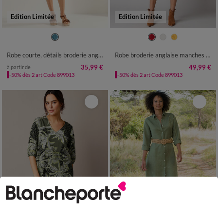
Edition Limitée
Edition Limitée
36
38
40
42
44
46
48
36
38
40
42
44
46
48
50
52
50
52
Robe courte, détails broderie anglaise
Robe broderie anglaise manches 3/4
35,99 €
49,99 €
à partir de
-50% dès 2 art Code 899013
-50% dès 2 art Code 899013
Outlet