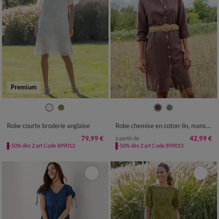
Premium
36
38
40
42
44
46
48
36
38
40
42
44
46
48
50
52
50
52
54
Robe courte broderie anglaise
Robe chemise en coton-lin, manches retroussables
79,99 €
42,99 €
à partir de
-50% dès 2 art Code 899013
-50% dès 2 art Code 899013