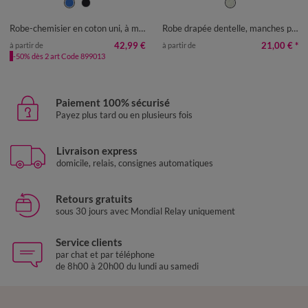
36
38
40
42
44
46
48
36
38
40
46
48
50
52
50
52
54
Robe-chemisier en coton uni, à manches coudes en broderies anglaises
Robe drapée dentelle, manches papillon
42,99 €
21,00 €
*
à partir de
à partir de
-50% dès 2 art Code 899013
Paiement 100% sécurisé
Payez plus tard ou en plusieurs fois
Livraison express
domicile, relais, consignes automatiques
Retours gratuits
sous 30 jours avec Mondial Relay uniquement
Service clients
par chat et par téléphone
de 8h00 à 20h00 du lundi au samedi