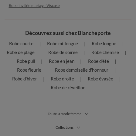
Robe invitée mariage Viscose
Découvrez aussi chez Blancheporte
Robe courte
Robe mi-longue
Robe longue
Robe de plage
Robe de soirée
Robe chemise
Robe pull
Robe en jean
Robe d'été
Robe fleurie
Robe demoiselle d'honneur
Robe d'hiver
Robe droite
Robe évasée
Robe de réveillon
Toute la mode femme
Collections