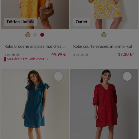
Edition Limitée
Outlet
36
38
40
42
44
46
48
36
38
40
42
44
50
52
50
52
54
Robe broderie anglaise manches 3/4
Robe courte évasée, imprimé ikat
49,99 €
17,00 €
*
à partir de
à partir de
-50% dès 2 art Code 899013