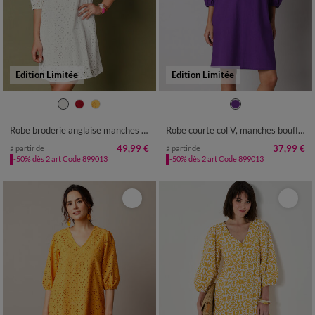
Edition Limitée
Edition Limitée
36
38
40
42
44
46
48
36
38
40
42
44
46
48
50
52
50
52
54
Robe broderie anglaise manches 3/4
Robe courte col V, manches bouffantes à broderies ajourées
49,99 €
37,99 €
à partir de
à partir de
-50% dès 2 art Code 899013
-50% dès 2 art Code 899013