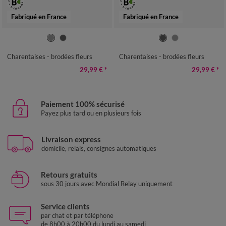
Fabriqué en France
Fabriqué en France
36
37
38
39
40
41
36
37
38
39
40
41
Charentaises - brodées fleurs
Charentaises - brodées fleurs
29,99 €
*
29,99 €
*
Paiement 100% sécurisé
Payez plus tard ou en plusieurs fois
Livraison express
domicile, relais, consignes automatiques
Retours gratuits
sous 30 jours avec Mondial Relay uniquement
Service clients
par chat et par téléphone
de 8h00 à 20h00 du lundi au samedi