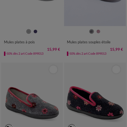
36
37
38
39
40
41
36
37
38
39
40
41
Mules plates à pois
Mules plates souples étoile
15,99 €
15,99 €
-50% dès 2 art Code 899013
-50% dès 2 art Code 899013