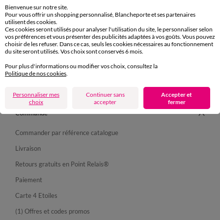
Bienvenue sur notre site.
Pour vous offrir un shopping personnalisé, Blancheporte et ses partenaires
utilisent des cookies.
Ces cookies seront utilisés pour analyser l'utilisation du site, le personnaliser selon
vos préférences et vous présenter des publicités adaptées à vos goûts. Vous pouvez
choisir de les refuser. Dans ce cas, seuls les cookies nécessaires au fonctionnement
du site seront utilisés. Vos choix sont conservés 6 mois.
Suivez-nous
Pour plus d'informations ou modifier vos choix, consultez la
Politique de nos cookies
.
Personnaliser mes
Continuer sans
Accepter et
choix
accepter
fermer
Commande
Commander par référence catalogue
Livraison
Retours gratuits en Point Relais®
Paiement
Carte 4 Etoiles
(1) Offres et codes promos