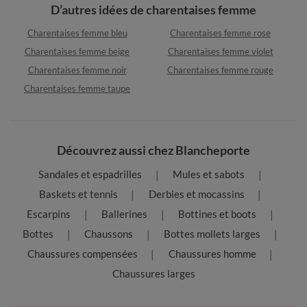
D’autres idées de charentaises femme
Charentaises femme bleu
Charentaises femme rose
Charentaises femme beige
Charentaises femme violet
Charentaises femme noir
Charentaises femme rouge
Charentaises femme taupe
Découvrez aussi chez Blancheporte
Sandales et espadrilles
Mules et sabots
Baskets et tennis
Derbies et mocassins
Escarpins
Ballerines
Bottines et boots
Bottes
Chaussons
Bottes mollets larges
Chaussures compensées
Chaussures homme
Chaussures larges