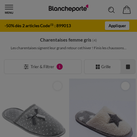
-50% dès 2 articles Code
:
899013
(1)
Appliquer
Charentaises femme gris
(4)
Les charentaises signent leur grand retour cet hiver ! Finis les chaussons...
Trier & Filtrer
Grille
1