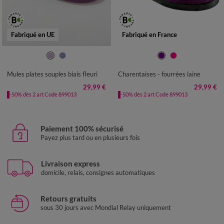
Fabriqué en UE
Fabriqué en France
36
37
38
39
40
41
36
37
38
39
40
41
Mules plates souples biais fleuri
Charentaises - fourrées laine
29,99 €
29,99 €
-50% dès 2 art Code 899013
-50% dès 2 art Code 899013
Paiement 100% sécurisé
Payez plus tard ou en plusieurs fois
Livraison express
domicile, relais, consignes automatiques
Retours gratuits
sous 30 jours avec Mondial Relay uniquement