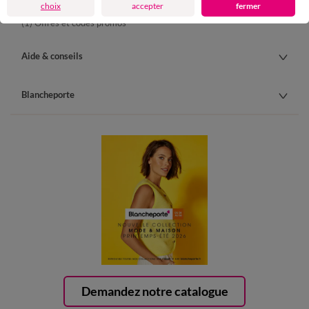
Carte 4 Etoiles
choix
accepter
fermer
(1) Offres et codes promos
Aide & conseils
Blancheporte
Demandez notre catalogue