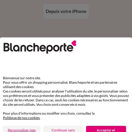
Depuis votre iPhone
Suivez-nous
Bienvenue sur notre site.
Pour vous offrir un shopping personnalisé, Blancheporte et ses partenaires
Commande
utilisent des cookies.
Ces cookies seront utilisés pour analyser l'utilisation du site, le personnaliser selon
Commander par référence catalogue
vos préférences et vous présenter des publicités adaptées à vos goûts. Vous pouvez
choisir de les refuser. Dans ce cas, seuls les cookies nécessaires au fonctionnement
Livraison
du site seront utilisés. Vos choix sont conservés 6 mois.
Pour plus d'informations ou modifier vos choix, consultez la
Retours gratuits en Point Relais®
Politique de nos cookies
.
Paiement
Personnaliser mes
Continuer sans
Accepter et