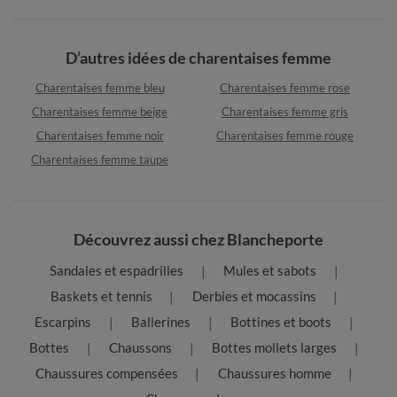
D’autres idées de charentaises femme
Charentaises femme bleu
Charentaises femme rose
Charentaises femme beige
Charentaises femme gris
Charentaises femme noir
Charentaises femme rouge
Charentaises femme taupe
Découvrez aussi chez Blancheporte
Sandales et espadrilles
Mules et sabots
Baskets et tennis
Derbies et mocassins
Escarpins
Ballerines
Bottines et boots
Bottes
Chaussons
Bottes mollets larges
Chaussures compensées
Chaussures homme