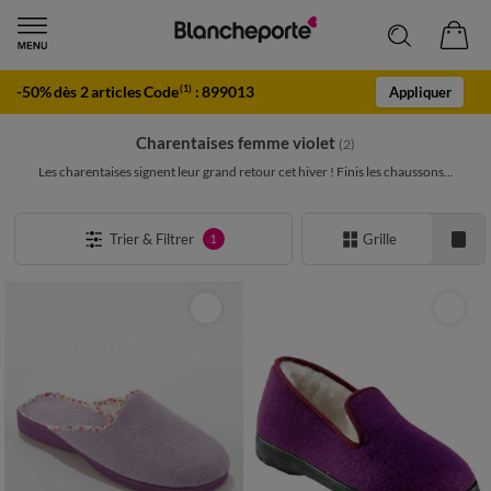
-50% dès 2 articles Code
:
899013
(1)
Appliquer
Charentaises femme violet
(2)
Les charentaises signent leur grand retour cet hiver ! Finis les chaussons...
Trier & Filtrer
Grille
1