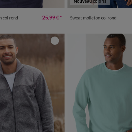
Nouveau coloris
XL
XXL
3XL
4XL
5XL
M
L
XL
XXL
3XL
4X
25,99 €
*
 col rond
Sweat molleton col rond