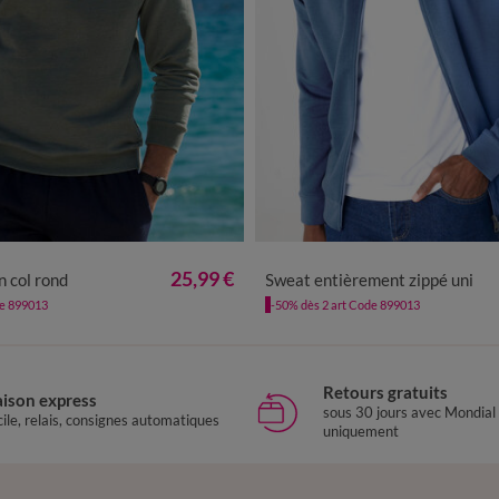
XL
XXL
3XL
4XL
5XL
M
L
XL
XXL
3XL
4X
25,99 €
 col rond
Sweat entièrement zippé uni
de 899013
-50% dès 2 art Code 899013
Retours gratuits
aison express
sous 30 jours avec Mondial
ile, relais, consignes automatiques
uniquement