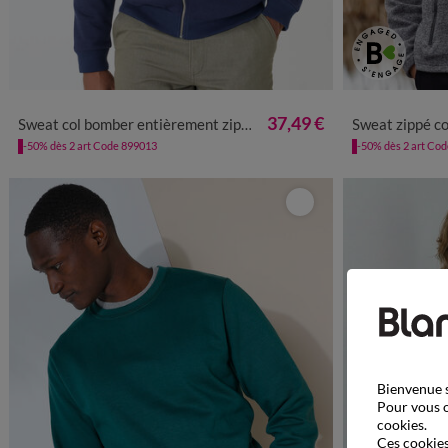
M
L
XL
XXL
3XL
4XL
5XL
M
L
37,49 €
Sweat col bomber entièrement zippé uni
Sweat zippé col mont
-50% dès 2 art Code 899013
-50% dès 2 art Co
Bienvenue s
Pour vous o
cookies.
Ces cookies 