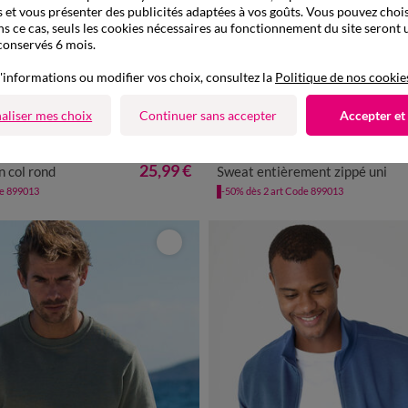
 et vous présenter des publicités adaptées à vos goûts. Vous pouvez chois
ns ce cas, seuls les cookies nécessaires au fonctionnement du site seront u
conservés 6 mois.
'informations ou modifier vos choix, consultez la
Politique de nos cookie
aliser mes choix
Continuer sans accepter
Accepter et
XL
XXL
3XL
4XL
5XL
M
L
XL
XXL
3XL
4X
25,99 €
 col rond
Sweat entièrement zippé uni
de 899013
-50% dès 2 art Code 899013