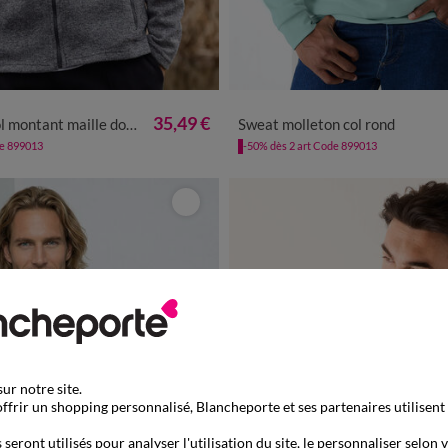
XL
XXL
3XL
4XL
5XL
M
L
XL
XXL
3XL
4X
35,49 €
ant maille doublée molleton
Sweat molleton col rond
de 899013
-50% dès 2 art Code 899013
ur notre site.
ffrir un shopping personnalisé, Blancheporte et ses partenaires utilisent
seront utilisés pour analyser l'utilisation du site, le personnaliser selon 