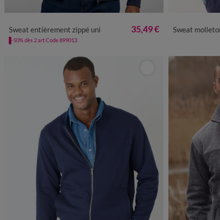
M
L
XL
XXL
3XL
4XL
5XL
M
L
35,49 €
Sweat entièrement zippé uni
Sweat molleton
-50% dès 2 art Code 899013