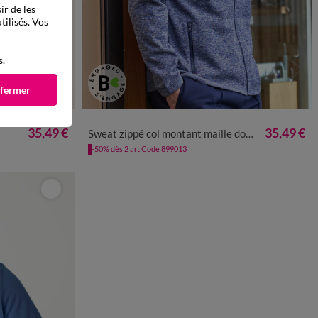
ir de les
tilisés. Vos
s
.
 fermer
L
5XL
M
L
XL
XXL
3XL
4XL
5XL
35,49 €
35,49 €
Sweat zippé col montant maille doublée molleton
-50% dès 2 art Code 899013