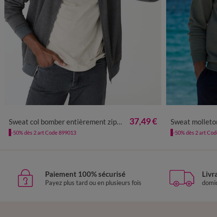
M
L
XL
XXL
3XL
4XL
5XL
M
L
37,49 €
Sweat col bomber entièrement zippé uni
Sweat molleton
-50% dès 2 art Code 899013
-50% dès 2 art Co
Paiement 100% sécurisé
Livr
Payez plus tard ou en plusieurs fois
domic