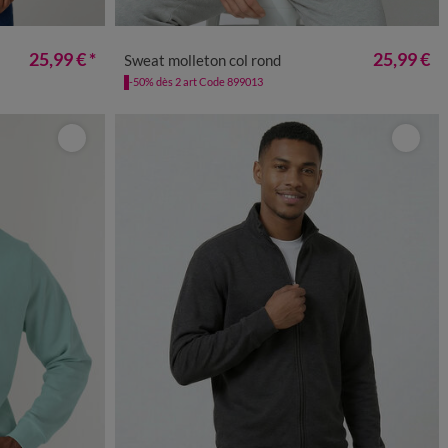
L
5XL
M
L
XL
XXL
3XL
4XL
5XL
25,99 €
*
25,99 €
Sweat molleton col rond
-50% dès 2 art Code 899013