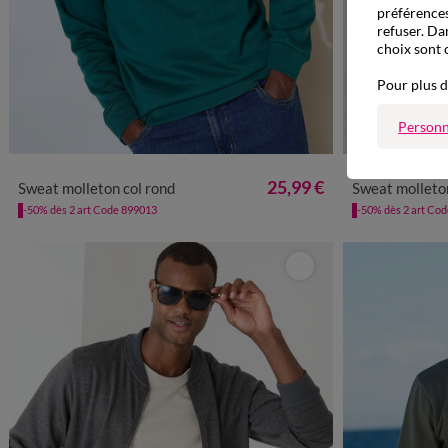
préférences
refuser. Da
choix sont 
Pour plus d
Personn
M
L
XL
XXL
3XL
4XL
5XL
M
L
25,99 €
Sweat molleton col rond
Sweat molleton
-50% dès 2 art Code 899013
-50% dès 2 art Co