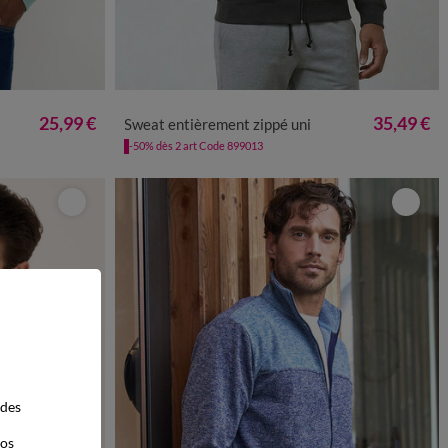
L
5XL
M
L
XL
XXL
3XL
4XL
5XL
25,99 €
35,49 €
Sweat entièrement zippé uni
-50% dès 2 art Code 899013
 des
vos