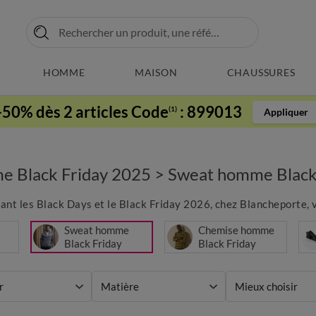
HOMME
MAISON
CHAUSSURES
-50% dès 2 articles Code
:
899013
(1)
Appliquer
e Black Friday 2025
>
Sweat homme Black
ndant les Black Days et le Black Friday 2026, chez Blancheporte, v
Sweat homme
Chemise homme
Black Friday
Black Friday
r
Matière
Mieux choisir