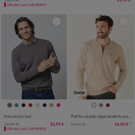
39,99 €
-50% dès 2 art Code 899013
Outlet
S
M
L
XL
XXL
3XL
4XL
M
L
XL
XXL
3XL
4XL
Pull uni col rond
Pull fin col polo zippé broderie poitrine
32,99 €
16,00 €
*
à partir de
à partir de
-50% dès 2 art Code 899013