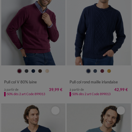
S
M
L
XL
XXL
3XL
S
M
L
XL
XXL
3XL
Pull col V 80% laine
Pull col rond maille irlandaise
39,99 €
42,99 €
à partir de
à partir de
-50% dès 2 art Code 899013
-50% dès 2 art Code 899013