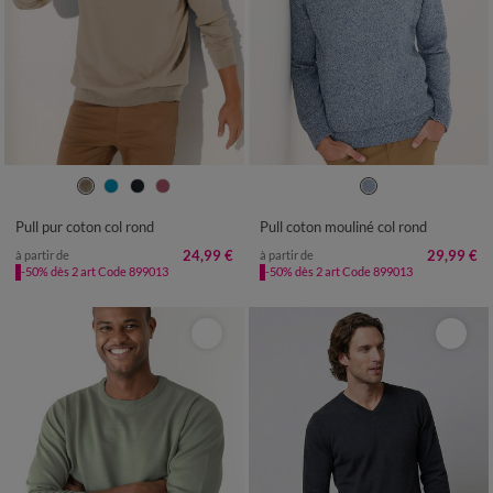
S
M
L
XL
XXL
3XL
4XL
M
L
XL
XXL
3XL
4XL
5XL
Pull pur coton col rond
Pull coton mouliné col rond
24,99 €
29,99 €
à partir de
à partir de
-50% dès 2 art Code 899013
-50% dès 2 art Code 899013