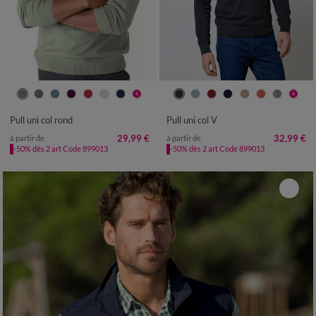
S
M
L
XL
XXL
3XL
4XL
S
M
L
XL
XXL
3XL
4XL
Pull uni col rond
Pull uni col V
29,99 €
32,99 €
à partir de
à partir de
-50% dès 2 art Code 899013
-50% dès 2 art Code 899013