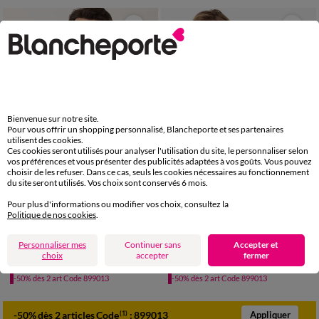
Bienvenue sur notre site.
Pour vous offrir un shopping personnalisé, Blancheporte et ses partenaires
utilisent des cookies.
Ces cookies seront utilisés pour analyser l'utilisation du site, le personnaliser selon
vos préférences et vous présenter des publicités adaptées à vos goûts. Vous pouvez
choisir de les refuser. Dans ce cas, seuls les cookies nécessaires au fonctionnement
du site seront utilisés. Vos choix sont conservés 6 mois.
Pour plus d'informations ou modifier vos choix, consultez la
Politique de nos cookies
.
S
M
L
XL
XXL
3XL
4XL
S
M
L
XL
XXL
3XL
4XL
Personnaliser mes
Continuer sans
Accepter et
Pull uni col V
Pull pur coton col rond
choix
accepter
fermer
29,99 €
24,99 €
à partir de
à partir de
-50% dès 2 art Code 899013
-50% dès 2 art Code 899013
-50% dès 2 articles Code
:
899013
(1)
Appliquer