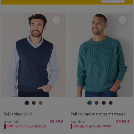
S
M
L
XL
XXL
3XL
4XL
S
M
L
XL
XXL
3XL
4XL
Débardeur col V
Pull col rond manches marteau côtes anglaises 30% laine
25,99 €
39,99 €
à partir de
à partir de
-50% dès 2 art Code 899013
-50% dès 2 art Code 899013