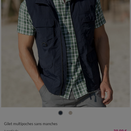
M
L
XL
XXL
3XL
4XL
5XL
6XL
Gilet multipoches sans manches
à partir de