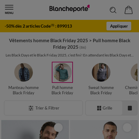
-50% dès 2 articles Code
:
899013
(1)
Appliquer
Vêtements homme Black Friday 2025
>
Pull homme Black
Friday 2025
(86)
Les Black Days et le Black Friday 2025, c’est fini ! En attendant les Black Days et...
Manteau homme
Pull homme
Sweat homme
Chemis
Black Friday
Black Friday
Black Friday
Black
Trier & Filtrer
Grille