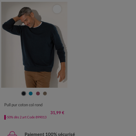
S
M
L
XL
XXL
3XL
4XL
Pull pur coton col rond
31,99 €
-50% dès 2 art Code 899013
Paiement 100% sécurisé