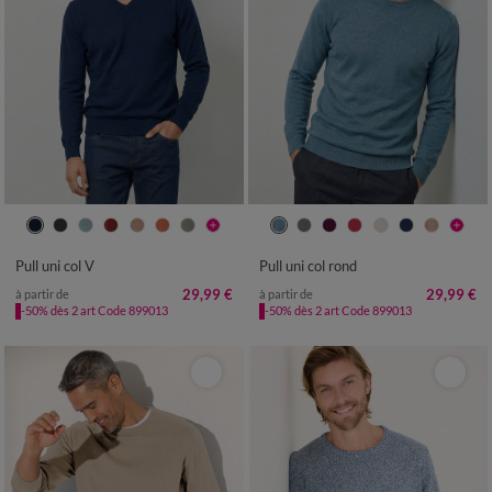
S
M
L
XL
XXL
3XL
4XL
S
M
L
XL
XXL
3XL
4XL
Pull uni col V
Pull uni col rond
29,99 €
29,99 €
à partir de
à partir de
-50% dès 2 art Code 899013
-50% dès 2 art Code 899013