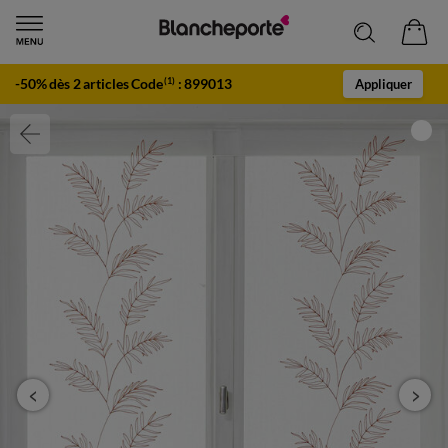
-50% dès 2 articles Code
:
899013
(1)
Appliquer