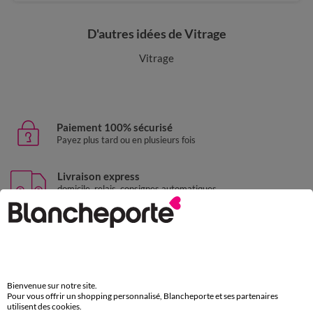
D'autres idées de Vitrage
Vitrage
Paiement 100% sécurisé
Payez plus tard ou en plusieurs fois
Livraison express
domicile, relais, consignes automatiques
Retours gratuits
sous 30 jours avec Mondial Relay uniquement
Service clients
par chat et par téléphone
Bienvenue sur notre site.
de 8h00 à 20h00 du lundi au samedi
Pour vous offrir un shopping personnalisé, Blancheporte et ses partenaires
utilisent des cookies.