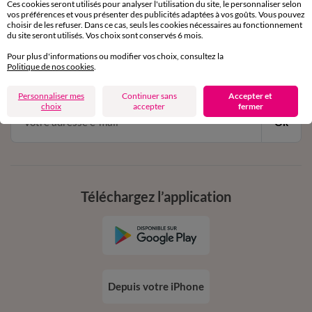
Ces cookies seront utilisés pour analyser l'utilisation du site, le personnaliser selon
vos préférences et vous présenter des publicités adaptées à vos goûts. Vous pouvez
choisir de les refuser. Dans ce cas, seuls les cookies nécessaires au fonctionnement
11€ Offerts
du site seront utilisés. Vos choix sont conservés 6 mois.
en vous inscrivant à la newsletter
Pour plus d'informations ou modifier vos choix, consultez la
Politique de nos cookies
.
dès 20€ d’achat
conditions dans votre email de confirmation
Personnaliser mes
Continuer sans
Accepter et
choix
accepter
fermer
Ok
Téléchargez l’application
Depuis votre iPhone