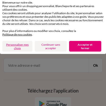
Bienvenue sur notre site.
Pour vous offrir un shopping personnalisé, Blancheporte et ses partenaires
Service clients
utilisent des cookies.
Ces cookies seront utilisés pour analyser l'utilisation du site, le personnaliser selon
par chat et par téléphone
vos préférences et vous présenter des publicités adaptées à vos goûts. Vous pouvez
de 8h00 à 20h00 du lundi au samedi
choisir de les refuser. Dans ce cas, seuls les cookies nécessaires au fonctionnement
du site seront utilisés. Vos choix sont conservés 6 mois.
Pour plus d'informations ou modifier vos choix, consultez la
11€ Offerts
Politique de nos cookies
.
en vous inscrivant à la newsletter
Personnaliser mes
Continuer sans
Accepter et
choix
accepter
fermer
dès 20€ d’achat
conditions dans votre email de confirmation
Ok
Téléchargez l’application