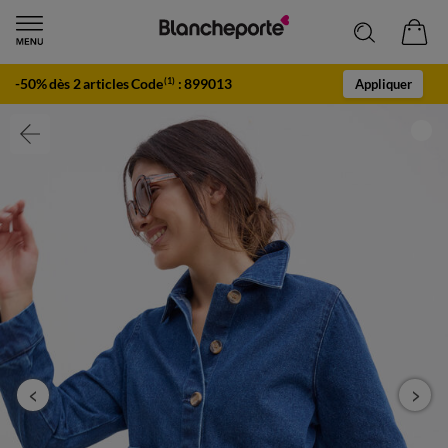
-50% dès 2 articles Code
:
899013
(1)
Appliquer