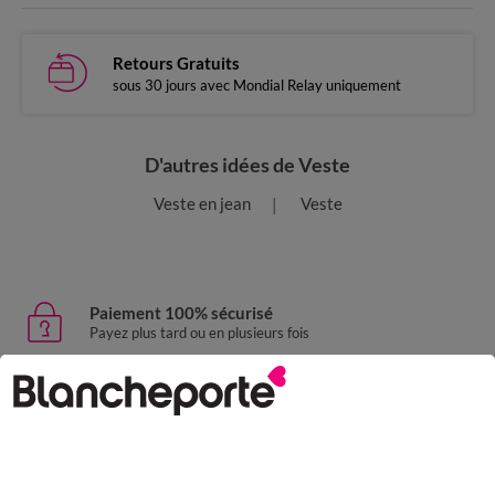
Retours Gratuits
sous 30 jours avec Mondial Relay uniquement
D'autres idées de Veste
Veste en jean
Veste
Paiement 100% sécurisé
Payez plus tard ou en plusieurs fois
Livraison express
domicile, relais, consignes automatiques
Retours gratuits
sous 30 jours avec Mondial Relay uniquement