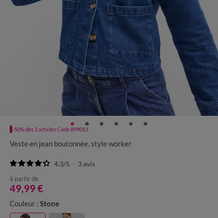
-50% dès 2 articles Code 899013
Veste en jean boutonnée, style worker
4.3
/
5
-
3
avis
à partir de
49,99 €
Couleur :
Stone