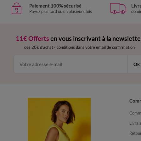
Paiement 100% sécurisé
Livr
Payez plus tard ou en plusieurs fois
domic
11€ Offerts
en vous inscrivant à la newslette
dès 20€ d’achat
-
conditions dans votre email de confirmation
Ok
Com
Comma
Livrai
Retour