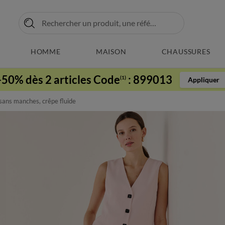
HOMME
MAISON
CHAUSSURES
-50% dès 2 articles Code
:
899013
(1)
Appliquer
 sans manches, crêpe fluide