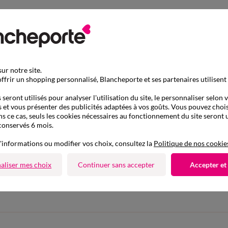
ur notre site.
ffrir un shopping personnalisé, Blancheporte et ses partenaires utilisent
seront utilisés pour analyser l'utilisation du site, le personnaliser selon 
 et vous présenter des publicités adaptées à vos goûts. Vous pouvez chois
ns ce cas, seuls les cookies nécessaires au fonctionnement du site seront u
conservés 6 mois.
'informations ou modifier vos choix, consultez la
Politique de nos cookie
D'autres idées de Veste
aliser mes choix
Continuer sans accepter
Accepter et
Veste