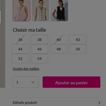
Choisir ma taille
36
38
40
42
44
46
48
50
52
54
Guide des tailles
1
Ajouter au panier
Détails produit