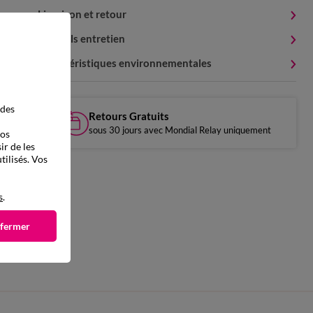
Livraison et retour
Conseils entretien
Caractéristiques environnementales
 des
Retours Gratuits
sous 30 jours avec Mondial Relay uniquement
vos
ir de les
tilisés. Vos
s
.
 fermer