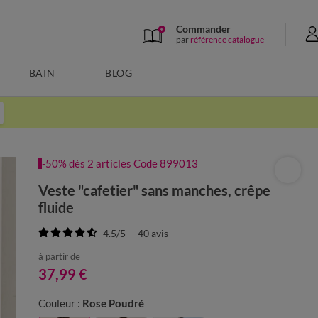
Commander
par
référence catalogue
BAIN
BLOG
-50% dès 2 articles Code 899013
Veste "cafetier" sans manches, crêpe
fluide
4.5
/
5
-
40
avis
à partir de
37,99 €
Couleur :
Rose Poudré