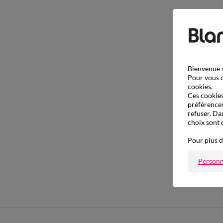
Bienvenue s
Pour vous o
cookies.
Ces cookies 
préférences
refuser. Da
choix sont 
Pour plus d
Personn