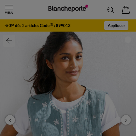
-50% dès 2 articles Code
:
899013
(1)
Appliquer