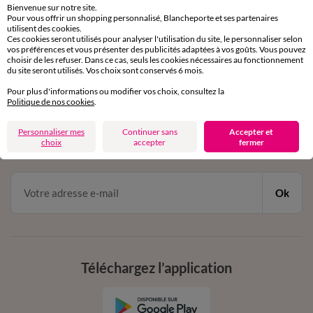
Bienvenue sur notre site.
Pour vous offrir un shopping personnalisé, Blancheporte et ses partenaires
Service clients
utilisent des cookies.
Ces cookies seront utilisés pour analyser l'utilisation du site, le personnaliser selon
par chat et par téléphone
vos préférences et vous présenter des publicités adaptées à vos goûts. Vous pouvez
de 8h00 à 20h00 du lundi au samedi
choisir de les refuser. Dans ce cas, seuls les cookies nécessaires au fonctionnement
du site seront utilisés. Vos choix sont conservés 6 mois.
Pour plus d'informations ou modifier vos choix, consultez la
11€ Offerts
Politique de nos cookies
.
en vous inscrivant à la newsletter
Personnaliser mes
Continuer sans
Accepter et
choix
accepter
fermer
dès 20€ d’achat
conditions dans votre email de confirmation
Ok
Téléchargez l’application