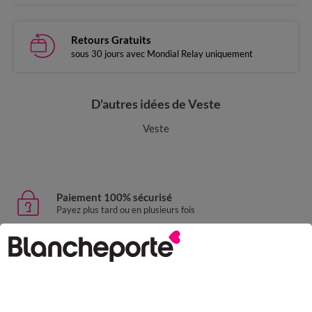
Retours Gratuits
sous 30 jours avec Mondial Relay uniquement
D'autres idées de Veste
Veste
Paiement 100% sécurisé
Payez plus tard ou en plusieurs fois
Livraison express
domicile, relais, consignes automatiques
Retours gratuits
sous 30 jours avec Mondial Relay uniquement