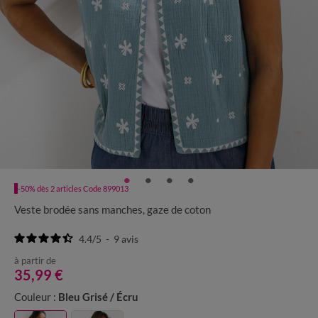
-50% dès 2 articles Code 899013
Veste brodée sans manches, gaze de coton
4.4
/
5
-
9
avis
à partir de
35,99 €
Couleur :
Bleu Grisé / Écru