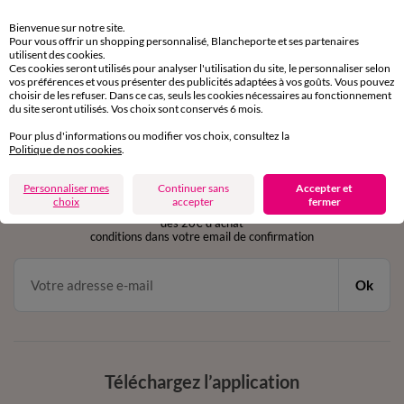
Retours gratuits
Bienvenue sur notre site.
sous 30 jours avec Mondial Relay uniquement
Pour vous offrir un shopping personnalisé, Blancheporte et ses partenaires
utilisent des cookies.
Ces cookies seront utilisés pour analyser l'utilisation du site, le personnaliser selon
Service clients
vos préférences et vous présenter des publicités adaptées à vos goûts. Vous pouvez
par chat et par téléphone
choisir de les refuser. Dans ce cas, seuls les cookies nécessaires au fonctionnement
de 8h00 à 20h00 du lundi au samedi
du site seront utilisés. Vos choix sont conservés 6 mois.
Pour plus d'informations ou modifier vos choix, consultez la
Politique de nos cookies
.
11€ Offerts
Personnaliser mes
Continuer sans
Accepter et
en vous inscrivant à la newsletter
choix
accepter
fermer
dès 20€ d’achat
conditions dans votre email de confirmation
Ok
Téléchargez l’application