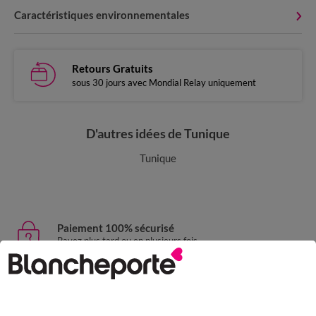
Caractéristiques environnementales
Retours Gratuits
sous 30 jours avec Mondial Relay uniquement
D'autres idées de Tunique
Tunique
Paiement 100% sécurisé
Payez plus tard ou en plusieurs fois
Livraison express
domicile, relais, consignes automatiques