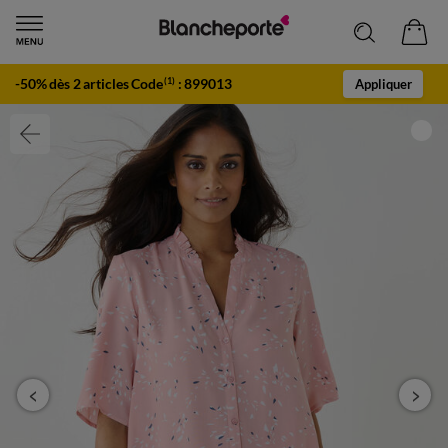
-50% dès 2 articles Code
:
899013
(1)
Appliquer