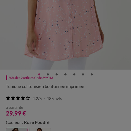
-50% dès 2 articles Code 899013
Tunique col tunisien boutonnée imprimée
4.2
/
5
-
185
avis
à partir de
29,99 €
Couleur :
Rose Poudré