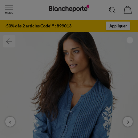
-50% dès 2 articles Code
:
899013
(1)
Appliquer