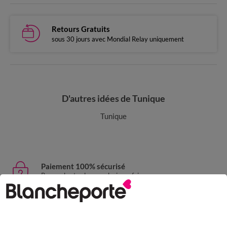
Retours Gratuits
sous 30 jours avec Mondial Relay uniquement
D'autres idées de Tunique
Tunique
Paiement 100% sécurisé
Payez plus tard ou en plusieurs fois
Livraison express
domicile, relais, consignes automatiques