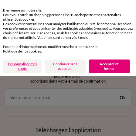
Retours gratuits
Bienvenue sur notre site.
sous 30 jours avec Mondial Relay uniquement
Pour vous offrir un shopping personnalisé, Blancheporte et ses partenaires
utilisent des cookies.
Ces cookies seront utilisés pour analyser l'utilisation du site, le personnaliser selon
Service clients
vos préférences et vous présenter des publicités adaptées à vos goûts. Vous pouvez
par chat et par téléphone
choisir de les refuser. Dans ce cas, seuls les cookies nécessaires au fonctionnement
de 8h00 à 20h00 du lundi au samedi
du site seront utilisés. Vos choix sont conservés 6 mois.
Pour plus d'informations ou modifier vos choix, consultez la
Politique de nos cookies
.
11€ Offerts
Personnaliser mes
Continuer sans
Accepter et
en vous inscrivant à la newsletter
choix
accepter
fermer
dès 20€ d’achat
conditions dans votre email de confirmation
Ok
Téléchargez l’application