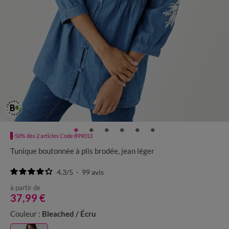
-50% dès 2 articles Code 899013
Tunique boutonnée à plis brodée, jean léger
4.3
/
5
-
99
avis
à partir de
37,99 €
Couleur :
Bleached / Écru