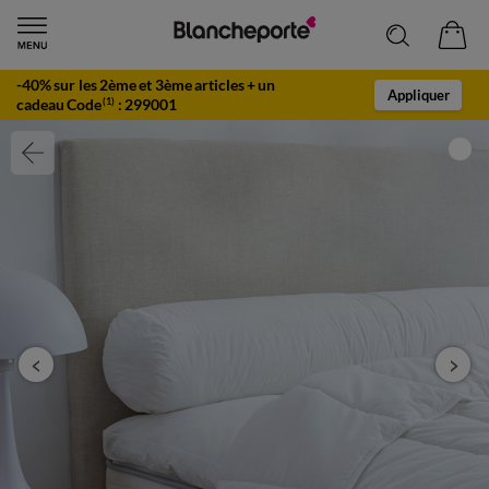
-40% sur les 2ème et 3ème articles + un
Appliquer
cadeau Code
:
299001
(1)