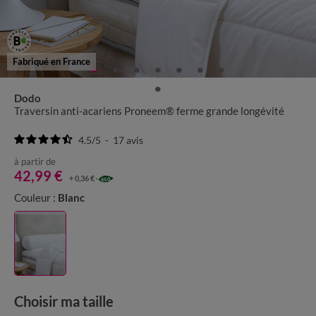
Fabriqué en France
Dodo
Traversin anti-acariens Proneem® ferme grande longévité
4.5
/
5
-
17
avis
à partir de
42,99 €
+ 0,36 €
Couleur :
Blanc
Choisir ma taille