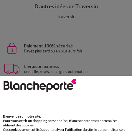
D'autres idées de Traversin
Traversin
Paiement 100% sécurisé
Payez plus tard ou en plusieurs fois
Livraison express
domicile, relais, consignes automatiques
Retours gratuits
sous 30 jours avec Mondial Relay uniquement
Service clients
par chat et par téléphone
de 8h00 à 20h00 du lundi au samedi
Bienvenue sur notre site.
Pour vous offrir un shopping personnalisé, Blancheporte et ses partenaires
utilisent des cookies.
Ces cookies seront utilisés pour analyser l'utilisation du site, le personnaliser selon