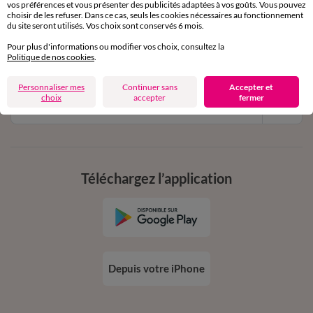
vos préférences et vous présenter des publicités adaptées à vos goûts. Vous pouvez
11€ Offerts
choisir de les refuser. Dans ce cas, seuls les cookies nécessaires au fonctionnement
du site seront utilisés. Vos choix sont conservés 6 mois.
en vous inscrivant à la newsletter
Pour plus d'informations ou modifier vos choix, consultez la
dès 20€ d’achat
Politique de nos cookies
.
conditions dans votre email de confirmation
Personnaliser mes
Continuer sans
Accepter et
choix
accepter
fermer
Ok
Téléchargez l’application
Depuis votre iPhone