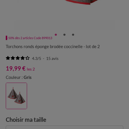
-50% dès 2 articles Code 899013
Torchons ronds éponge brodée coccinelle - lot de 2
4.3
/
5
-
15
avis
19,99 €
les 2
Couleur :
Gris
Choisir ma taille