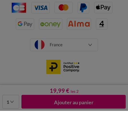
France
CGV
Mentions légales
Données personnelles
Cookies
19,99 €
les 2
Désabonnement newsletter
1
Ajouter au panier