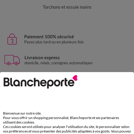
Torchons et essuie mains
Paiement 100% sécurisé
Payez plus tard ou en plusieurs fois
Livraison express
domicile, relais, consignes automatiques
Retours gratuits
sous 30 jours avec Mondial Relay uniquement
Service clients
par chat et par téléphone
de 8h00 à 20h00 du lundi au samedi
Bienvenue sur notre site.
Pour vous offrir un shopping personnalisé, Blancheporte et ses partenaires
utilisent des cookies.
Ces cookies seront utilisés pour analyser l'utilisation du site, le personnaliser selon
11€ Offerts
vos préférences et vous présenter des publicités adaptées à vos goûts. Vous pouvez