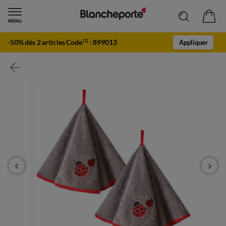
-50% dès 2 articles Code
:
899013
(1)
Appliquer