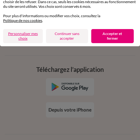
choisir de les refuser. Dans ce cas, seuls les cookies nécessaires au fonctionnement
en vous inscrivant à la newsletter
du site seront utilisés. Vos choix sont conservés 6 mois.
dès 20€ d’achat
Pour plus d'informations ou modifier vos choix, consultez la
conditions dans votre email de confirmation
Politique de nos cookies
.
Personnaliser mes
Continuer sans
Accepter et
Ok
choix
accepter
fermer
Téléchargez l’application
Depuis votre iPhone