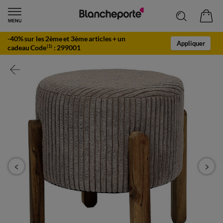
-40% sur les 2ème et 3ème articles + un
Appliquer
cadeau Code
:
299001
(1)