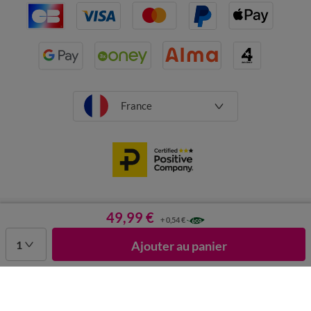
France
CGV
Mentions légales
Données personnelles
Cookies
49,99 €
+ 0,54 €
Désabonnement newsletter
1
Ajouter au panier