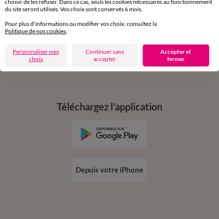
choisir de les refuser. Dans ce cas, seuls les cookies nécessaires au fonctionnement
en vous inscrivant à la newsletter
du site seront utilisés. Vos choix sont conservés 6 mois.
dès 20€ d’achat
Pour plus d'informations ou modifier vos choix, consultez la
conditions dans votre email de confirmation
Politique de nos cookies
.
Personnaliser mes
Continuer sans
Accepter et
Ok
choix
accepter
fermer
Téléchargez l’application
Depuis votre iPhone