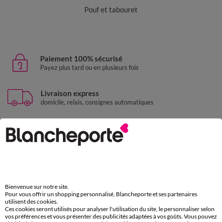
Pouf et tabouret
Paiement 100% sécurisé
Payez plus tard ou en plusieurs fois
Livraison express
domicile, relais, consignes automatiques
Retours gratuits
sous 30 jours avec Mondial Relay uniquement
Service clients
par chat et par téléphone
de 8h00 à 20h00 du lundi au samedi
Bienvenue sur notre site.
Pour vous offrir un shopping personnalisé, Blancheporte et ses partenaires
utilisent des cookies.
Ces cookies seront utilisés pour analyser l'utilisation du site, le personnaliser selon
11€ Offerts
vos préférences et vous présenter des publicités adaptées à vos goûts. Vous pouvez