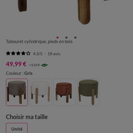
Tabouret cylindrique, pieds en bois
4.3
/
5
-
18
avis
49,99 €
+ 0,54 €
Couleur :
Gris
Choisir ma taille
Unité