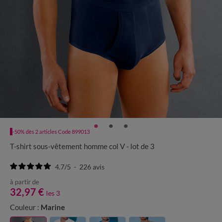
-50% dès 2 articles Code 899013
T-shirt sous-vêtement homme col V - lot de 3
4.7
/
5
-
226
avis
à partir de
32,97 €
les 3
Couleur :
Marine