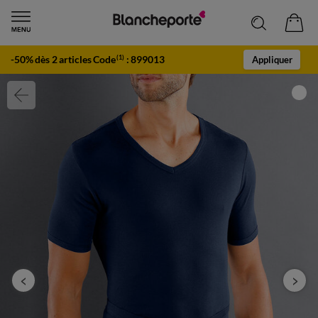
-50% dès 2 articles Code
:
899013
(1)
Appliquer