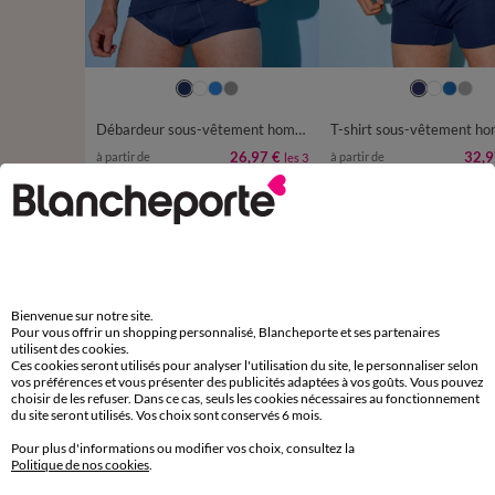
S
M
L
XL
XXL
3XL
4XL
M
L
XL
XXL
3XL
5XL
5XL
Débardeur sous-vêtement homme - lot de 3
26,97 €
32,9
à partir de
à partir de
les 3
-50% dès 2 art Code 899013
-50% dès 2 art Code 899013
D'autres idées de Maillot de corps et caleçon long
Maillot de corps et caleçon long
Bienvenue sur notre site.
Pour vous offrir un shopping personnalisé, Blancheporte et ses partenaires
utilisent des cookies.
Ces cookies seront utilisés pour analyser l'utilisation du site, le personnaliser selon
vos préférences et vous présenter des publicités adaptées à vos goûts. Vous pouvez
choisir de les refuser. Dans ce cas, seuls les cookies nécessaires au fonctionnement
du site seront utilisés. Vos choix sont conservés 6 mois.
Paiement 100% sécurisé
Payez plus tard ou en plusieurs fois
Pour plus d'informations ou modifier vos choix, consultez la
Politique de nos cookies
.