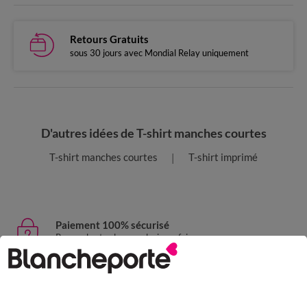
Retours Gratuits
sous 30 jours avec Mondial Relay uniquement
D'autres idées de T-shirt manches courtes
T-shirt manches courtes
T-shirt imprimé
Paiement 100% sécurisé
Payez plus tard ou en plusieurs fois
Livraison express
domicile, relais, consignes automatiques