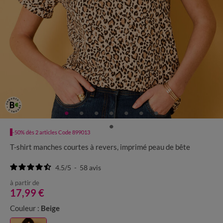
-50% dès 2 articles Code 899013
T-shirt manches courtes à revers, imprimé peau de bête
4.5
/
5
-
58
avis
à partir de
17,99 €
Couleur :
Beige