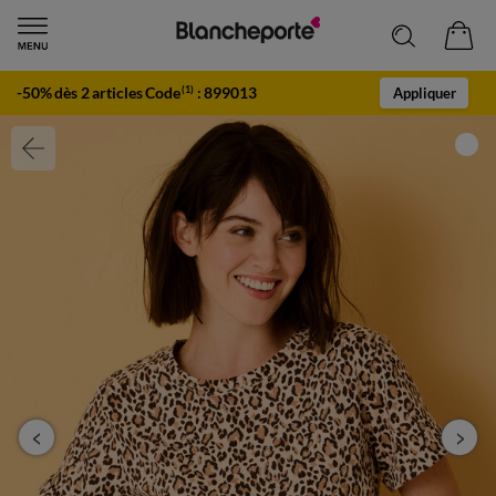
-50% dès 2 articles Code
:
899013
(1)
Appliquer