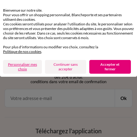
Retours gratuits
Bienvenue sur notre site.
sous 30 jours avec Mondial Relay uniquement
Pour vous offrir un shopping personnalisé, Blancheporte et ses partenaires
utilisent des cookies.
Ces cookies seront utilisés pour analyser l'utilisation du site, le personnaliser selon
Service clients
vos préférences et vous présenter des publicités adaptées à vos goûts. Vous pouvez
par chat et par téléphone
choisir de les refuser. Dans ce cas, seuls les cookies nécessaires au fonctionnement
de 8h00 à 20h00 du lundi au samedi
du site seront utilisés. Vos choix sont conservés 6 mois.
Pour plus d'informations ou modifier vos choix, consultez la
Politique de nos cookies
.
11€ Offerts
Personnaliser mes
Continuer sans
Accepter et
en vous inscrivant à la newsletter
choix
accepter
fermer
dès 20€ d’achat
conditions dans votre email de confirmation
Ok
Téléchargez l’application