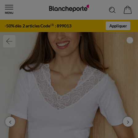
-50% dès 2 articles Code
:
899013
(1)
Appliquer