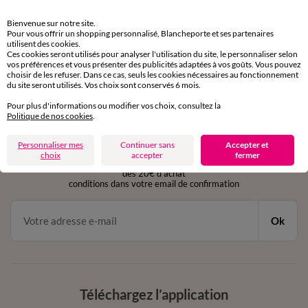
Retours gratuits
Bienvenue sur notre site.
sous 30 jours avec Mondial Relay uniquement
Pour vous offrir un shopping personnalisé, Blancheporte et ses partenaires
utilisent des cookies.
Ces cookies seront utilisés pour analyser l'utilisation du site, le personnaliser selon
Service clients
vos préférences et vous présenter des publicités adaptées à vos goûts. Vous pouvez
par chat et par téléphone
choisir de les refuser. Dans ce cas, seuls les cookies nécessaires au fonctionnement
de 8h00 à 20h00 du lundi au samedi
du site seront utilisés. Vos choix sont conservés 6 mois.
Pour plus d'informations ou modifier vos choix, consultez la
Politique de nos cookies
.
11€ Offerts
Personnaliser mes
Continuer sans
Accepter et
en vous inscrivant à la newsletter
choix
accepter
fermer
dès 20€ d’achat
conditions dans votre email de confirmation
Ok
Téléchargez l’application