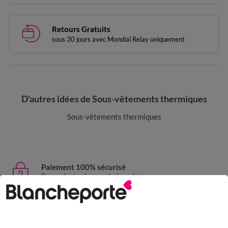
Retours Gratuits
sous 30 jours avec Mondial Relay uniquement
D'autres idées de Sous-vêtements thermiques
Sous-vêtements thermiques
Paiement 100% sécurisé
Payez plus tard ou en plusieurs fois
Livraison express
domicile, relais, consignes automatiques