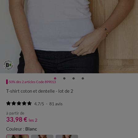
-50% dès 2 articles Code 899013
T-shirt coton et dentelle - lot de 2
4.7
/
5
-
81
avis
à partir de
33,98 €
les 2
Couleur :
Blanc