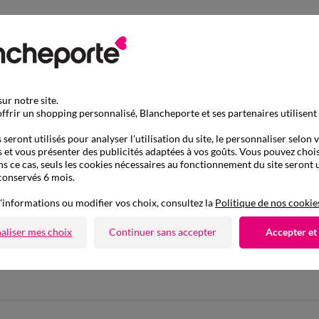
ur notre site.
ffrir un shopping personnalisé, Blancheporte et ses partenaires utilisent
seront utilisés pour analyser l'utilisation du site, le personnaliser selon 
 et vous présenter des publicités adaptées à vos goûts. Vous pouvez chois
ns ce cas, seuls les cookies nécessaires au fonctionnement du site seront u
conservés 6 mois.
'informations ou modifier vos choix, consultez la
Politique de nos cookie
D'autres idées de Sous-vêtements thermiques
aliser mes choix
Continuer sans accepter
Accepter et
Sous-vêtements thermiques