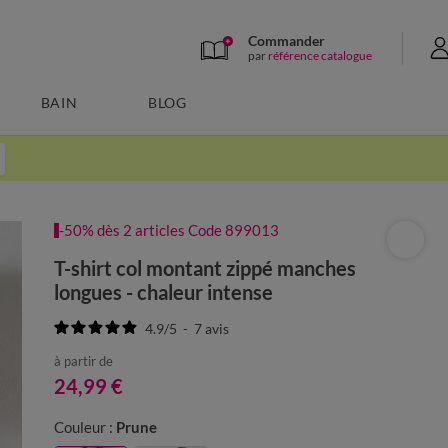
Commander
par
référence catalogue
BAIN
BLOG
-50% dès 2 articles Code 899013
T-shirt col montant zippé manches
longues - chaleur intense
4.9
/
5
-
7
avis
à partir de
24,99 €
Couleur :
Prune