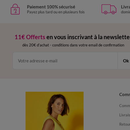
Paiement 100% sécurisé
Livr
Payez plus tard ou en plusieurs fois
domic
11€ Offerts
en vous inscrivant à la newslette
dès 20€ d’achat
-
conditions dans votre email de confirmation
Ok
Com
Comma
Livrai
Retour