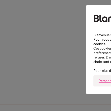
Bienvenue s
Pour vous o
cookies.
Ces cookies 
préférences
refuser. Da
choix sont 
Pour plus d
Personn