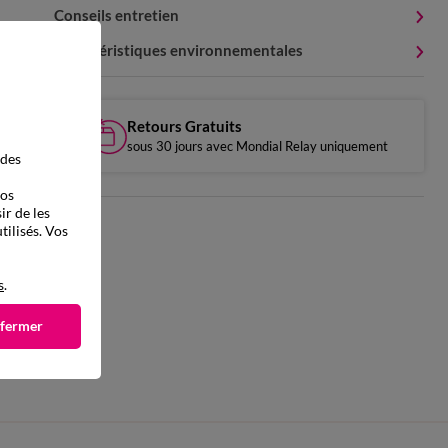
Conseils entretien
Caractéristiques environnementales
Retours Gratuits
sous 30 jours avec Mondial Relay uniquement
 des
vos
ir de les
tilisés. Vos
s
.
 fermer