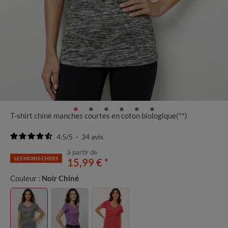
T-shirt chiné manches courtes en coton biologique(**)
4.5
/
5
-
34
avis
à partir de
LES MOINS CHERS
15,99 €
*
Couleur :
Noir Chiné