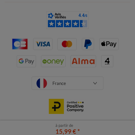
France
à partir de
CGV
Mentions légales
15,99 €
Données personnelles
*
Cookies