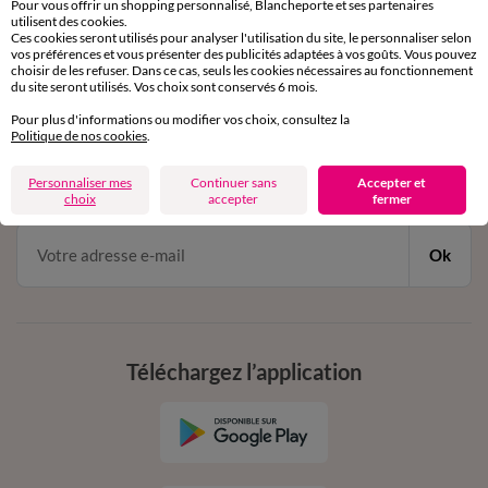
Pour vous offrir un shopping personnalisé, Blancheporte et ses partenaires
par chat et par téléphone
utilisent des cookies.
de 8h00 à 20h00 du lundi au samedi
Ces cookies seront utilisés pour analyser l'utilisation du site, le personnaliser selon
vos préférences et vous présenter des publicités adaptées à vos goûts. Vous pouvez
choisir de les refuser. Dans ce cas, seuls les cookies nécessaires au fonctionnement
du site seront utilisés. Vos choix sont conservés 6 mois.
11€ Offerts
Pour plus d'informations ou modifier vos choix, consultez la
Politique de nos cookies
.
en vous inscrivant à la newsletter
dès 20€ d’achat
Personnaliser mes
Continuer sans
Accepter et
conditions dans votre email de confirmation
choix
accepter
fermer
Ok
Téléchargez l’application