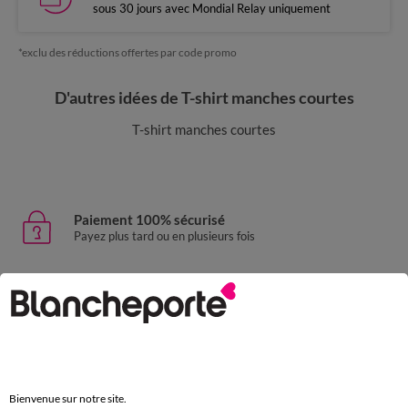
sous 30 jours avec Mondial Relay uniquement
*exclu des réductions offertes par code promo
D'autres idées de T-shirt manches courtes
T-shirt manches courtes
Paiement 100% sécurisé
Payez plus tard ou en plusieurs fois
Livraison express
domicile, relais, consignes automatiques
Retours gratuits
sous 30 jours avec Mondial Relay uniquement
Bienvenue sur notre site.
Service clients