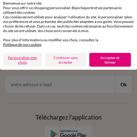
Bienvenue sur notre site.
Pour vous offrir un shopping personnalisé, Blancheporte et ses partenaires
Service clients
utilisent des cookies.
Ces cookies seront utilisés pour analyser l'utilisation du site, le personnaliser selon
par chat et par téléphone
vos préférences et vous présenter des publicités adaptées à vos goûts. Vous pouvez
de 8h00 à 20h00 du lundi au samedi
choisir de les refuser. Dans ce cas, seuls les cookies nécessaires au fonctionnement
du site seront utilisés. Vos choix sont conservés 6 mois.
Pour plus d'informations ou modifier vos choix, consultez la
11€ Offerts
Politique de nos cookies
.
en vous inscrivant à la newsletter
Personnaliser mes
Continuer sans
Accepter et
choix
accepter
fermer
dès 20€ d’achat
conditions dans votre email de confirmation
Ok
Téléchargez l’application