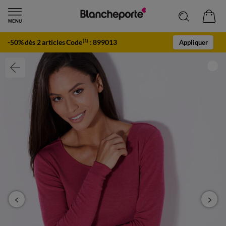
-50% dès 2 articles Code
:
899013
(1)
Appliquer