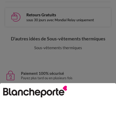
Retours Gratuits
sous 30 jours avec Mondial Relay uniquement
D'autres idées de Sous-vêtements thermiques
Sous-vêtements thermiques
Paiement 100% sécurisé
Payez plus tard ou en plusieurs fois
Livraison express
domicile, relais, consignes automatiques
Retours gratuits
sous 30 jours avec Mondial Relay uniquement