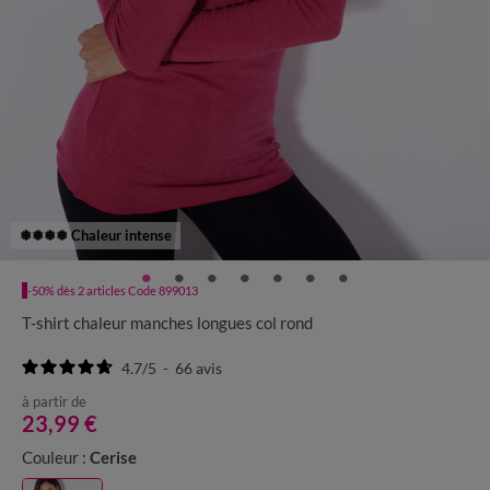
❅❅❅❅ Chaleur intense
-50% dès 2 articles Code 899013
T-shirt chaleur manches longues col rond
4.7
/
5
-
66
avis
à partir de
23,99 €
Couleur :
Cerise