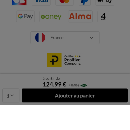
France
à partir de
CGV
Mentions légales
Données personnelles
Cookies
124,99 €
+ 0,40 €
Désabonnement newsletter
Caractéristiques environnementales
Ajouter au panier
1