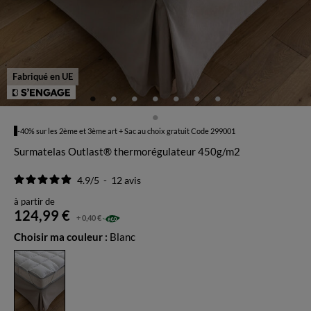
Fabriqué en UE
-40% sur les 2ème et 3ème art + Sac au choix gratuit Code 299001
Surmatelas Outlast® thermorégulateur 450g/m2
4.9
/
5
-
12
avis
à partir de
124,99 €
+ 0,40 €
Choisir ma couleur :
Blanc