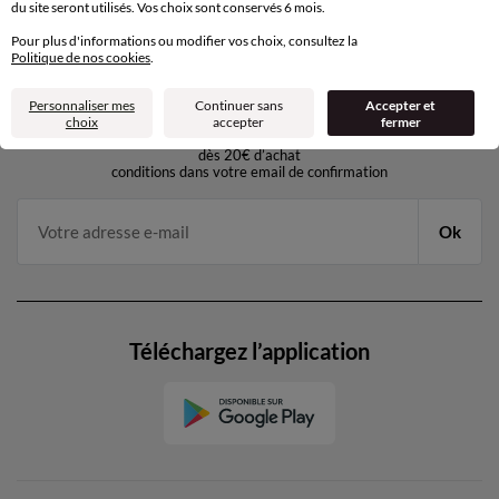
de 8h00 à 20h00 du lundi au samedi
du site seront utilisés. Vos choix sont conservés 6 mois.
Pour plus d'informations ou modifier vos choix, consultez la
Politique de nos cookies
.
11€ Offerts
Personnaliser mes
Continuer sans
Accepter et
en vous inscrivant à la newsletter
choix
accepter
fermer
dès 20€ d’achat
conditions dans votre email de confirmation
Ok
Téléchargez l’application