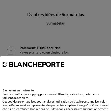
D'autres idées de Surmatelas
Surmatelas
Paiement 100% sécurisé
Payez plus tard ou en plusieurs fois
Livraison express
domicile, relais, consignes automatiques
Retours gratuits
sous 30 jours avec Mondial Relay
Bienvenue sur notre site.
uniquement
Pour vous offrir un shopping personnalisé, Blancheporte et ses partenaires
utilisent des cookies.
Ces cookies seront utilisés pour analyser l'utilisation du site, le personnaliser selon
Service clients
vos préférences et vous présenter des publicités adaptées à vos goûts. Vous pouvez
par chat et par téléphone
choisir de les refuser. Dans ce cas, seuls les cookies nécessaires au fonctionnement