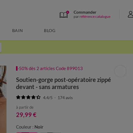
Commander
par
référence catalogue
BAIN
BLOG
-50% dès 2 articles Code 899013
Soutien-gorge post-opératoire zippé
devant - sans armatures
4.4
/
5
-
174
avis
à partir de
29,99 €
Couleur :
Noir