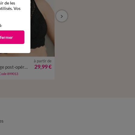
ir de les
tilisés. Vos
s
.
 fermer
à partir de
à partir de
29,99 €
29,99 €
Soutien-gorge post-opératoire forme foulard en dentelle stretch - sans armatures
Soutien-gorge post-opératoire zippé devant - sans armatures
 Code 899013
-50% dès 2 art Code 899013
es