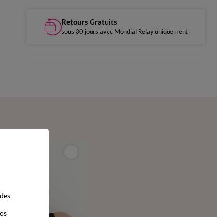
Retours Gratuits
sous 30 jours avec Mondial Relay uniquement
 des
vos