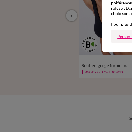
préférences
refuser. Da
choix sont 
Pour plus d
Personn
à partir de
29,99 €
Soutien-gorge spécial opération du sein - sans armatures
Soutien-gorge forme brassière spécial sport après opération du sein - sans armatur
-50% dès 2 art Code 899013
-50% dès 2 art Code 899013
S