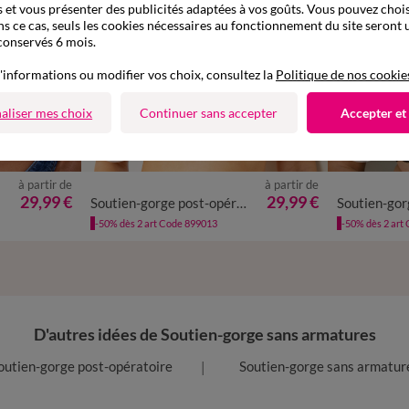
 et vous présenter des publicités adaptées à vos goûts. Vous pouvez chois
ns ce cas, seuls les cookies nécessaires au fonctionnement du site seront u
conservés 6 mois.
'informations ou modifier vos choix, consultez la
Politique de nos cookie
aliser mes choix
Continuer sans accepter
Accepter et
à partir de
à partir de
29,99 €
29,99 €
es
Soutien-gorge post-opératoire coton stretch forme foulard - sans armatures.
-50% dès 2 art Code 899013
-50% dès 2 art
D'autres idées de Soutien-gorge sans armatures
outien-gorge post-opératoire
Soutien-gorge sans armatur