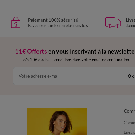
Paiement 100% sécurisé
Livr
Payez plus tard ou en plusieurs fois
domic
11€ Offerts
en vous inscrivant à la newslette
dès 20€ d’achat
-
conditions dans votre email de confirmation
Ok
Com
Comma
Livrai