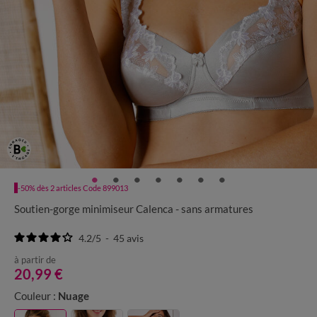
-50% dès 2 articles Code 899013
Soutien-gorge minimiseur Calenca - sans armatures
4.2
/
5
-
45
avis
à partir de
20,99 €
Couleur :
Nuage