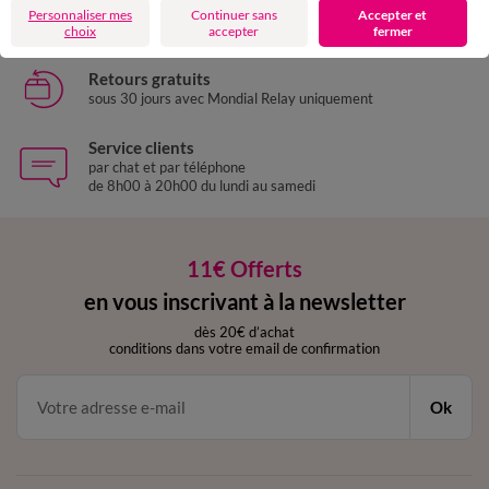
Livraison express
Personnaliser mes
Continuer sans
Accepter et
domicile, relais, consignes automatiques
choix
accepter
fermer
Retours gratuits
sous 30 jours avec Mondial Relay uniquement
Service clients
par chat et par téléphone
de 8h00 à 20h00 du lundi au samedi
11€ Offerts
en vous inscrivant à la newsletter
dès 20€ d’achat
conditions dans votre email de confirmation
Ok