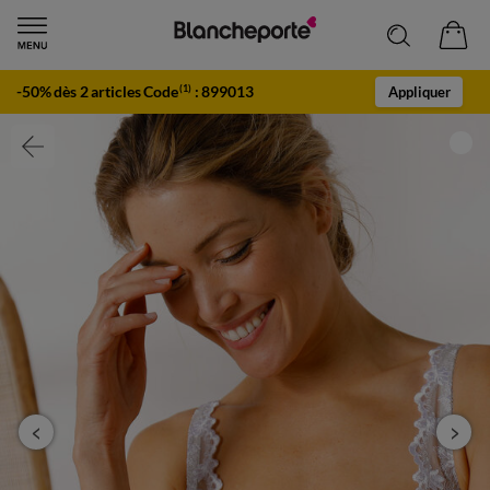
-50% dès 2 articles Code
:
899013
(1)
Appliquer