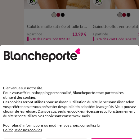
38/40
42/44
46/48
50/52
38/40
42/44
46/48
54/56
54/56
Culotte maille satinée et tulle brodé Calenca
13,99 €
à partir de
à partir de
-50% dès 2 art Code 899013
-50% dès 2 art Code 899013
D'autres idées de Soutien-gorge sans armatures
Soutien-gorge minimiseur
Soutien-gorge sans armatures
Bienvenue sur notre site.
Pour vous offrir un shopping personnalisé, Blancheporte et ses partenaires
utilisent des cookies.
Ces cookies seront utilisés pour analyser l'utilisation du site, le personnaliser selon
vos préférences et vous présenter des publicités adaptées à vos goûts. Vous pouvez
choisir de les refuser. Dans ce cas, seuls les cookies nécessaires au fonctionnement
du site seront utilisés. Vos choix sont conservés 6 mois.
Paiement 100% sécurisé
Payez plus tard ou en plusieurs fois
Pour plus d'informations ou modifier vos choix, consultez la
Politique de nos cookies
.